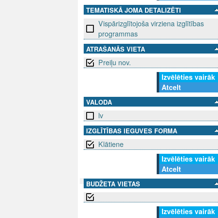
TEMATISKĀ JOMA DETALIZĒTI
Vispārizglītojoša virziena izglītības
programmas
ATRAŠANĀS VIETA
Preiļu nov.
Izvēlēties vairāk
Atcelt
VALODA
lv
IZGLĪTĪBAS IEGUVES FORMA
Klātiene
Izvēlēties vairāk
Atcelt
BUDŽETA VIETAS
SEKO MUMS
SAZINIE
Izvēlēties vairāk