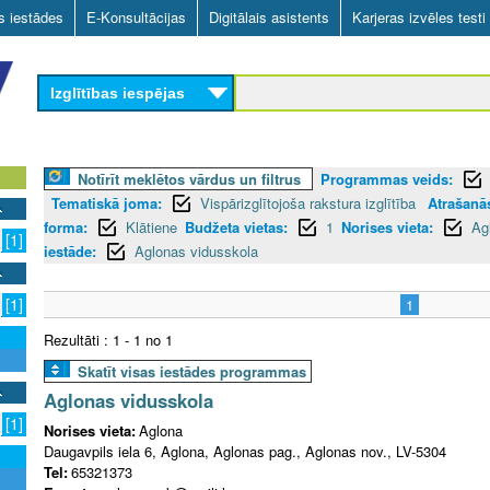
Skip
as iestādes
E-Konsultācijas
Digitālais asistents
Karjeras izvēles testi
to
main
Izglītības iespējas
content
Notīrīt meklētos vārdus un filtrus
Programmas veids:
Tematiskā joma:
Vispārizglītojoša rakstura izglītība
Atrašanās
forma:
Klātiene
Budžeta vietas:
1
Norises vieta:
Ag
[1]
iestāde:
Aglonas vidusskola
[1]
1
Rezultāti : 1 - 1 no 1
Skatīt visas iestādes programmas
Aglonas vidusskola
[1]
Norises vieta:
Aglona
Daugavpils iela 6, Aglona, Aglonas pag., Aglonas nov., LV-5304
Tel:
65321373