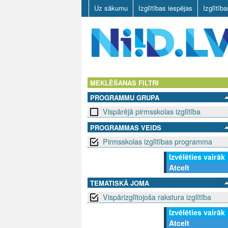
Uz sākumu
Izglītības iespējas
Izglītīb
N
I
MEKLĒŠANAS FILTRI
PROGRAMMU GRUPA
I
Vispārējā pirmsskolas izglītība
D
PROGRAMMAS VEIDS
Pirmsskolas izglītības programma
.
Izvēlēties vairāk
L
Atcelt
V
TEMATISKĀ JOMA
Vispārizglītojoša rakstura izglītība
Izvēlēties vairāk
Atcelt