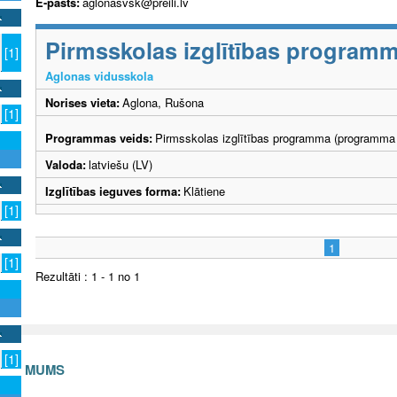
E-pasts:
aglonasvsk@preili.lv
Pirmsskolas izglītības program
[1]
Aglonas vidusskola
Norises vieta:
Aglona, Rušona
[1]
Programmas veids:
Pirmsskolas izglītības programma (programma 
Valoda:
latviešu (LV)
Izglītības ieguves forma:
Klātiene
[1]
1
[1]
Rezultāti : 1 - 1 no 1
[1]
S AR MUMS