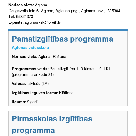
Norises vieta:
Aglona
Daugavpils iela 6, Aglona, Aglonas pag., Aglonas nov., LV-5304
Tel:
65321373
E-pasts:
aglonasvsk@preili.lv
Pamatizglītības programma
Aglonas vidusskola
Norises vieta:
Aglona, Rušona
Programmas veids:
Pamatizglītība 1.-9.klase 1.-2. LKI
(programma ar kodu 21)
Valoda:
latviešu (LV)
Izglītības ieguves forma:
Klātiene
Ilgums:
9 gadi
Pirmsskolas izglītības
programma