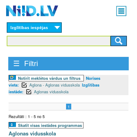
Skip
Main
to
menu
N
main
content
Izglītības iespējas
I
I
D
☰ Filtri
.
Notīrīt meklētos vārdus un filtrus
Norises
L
vieta:
Aglona - Aglonas vidusskola
Izglītības
V
iestāde:
Aglonas vidusskola
1
Rezultāti : 1 - 5 no 5
Skatīt visas iestādes programmas
Aglonas vidusskola