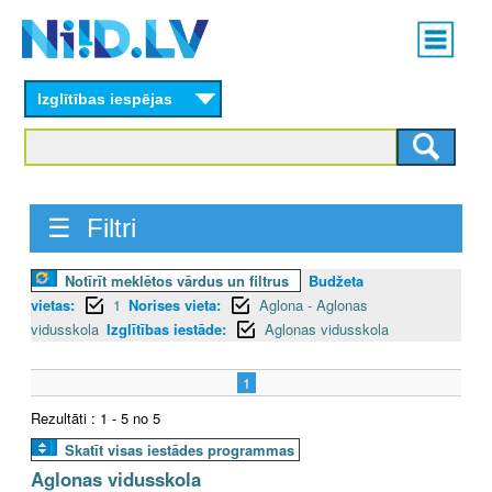
Skip
Main
to
menu
N
main
content
Izglītības iespējas
I
I
D
☰ Filtri
.
Notīrīt meklētos vārdus un filtrus
Budžeta
L
vietas:
1
Norises vieta:
Aglona - Aglonas
V
vidusskola
Izglītības iestāde:
Aglonas vidusskola
1
Rezultāti : 1 - 5 no 5
Skatīt visas iestādes programmas
Aglonas vidusskola