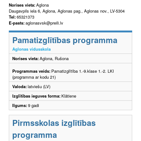
Norises vieta:
Aglona
Daugavpils iela 6, Aglona, Aglonas pag., Aglonas nov., LV-5304
Tel:
65321373
E-pasts:
aglonasvsk@preili.lv
Pamatizglītības programma
Aglonas vidusskola
Norises vieta:
Aglona, Rušona
Programmas veids:
Pamatizglītība 1.-9.klase 1.-2. LKI
(programma ar kodu 21)
Valoda:
latviešu (LV)
Izglītības ieguves forma:
Klātiene
Ilgums:
9 gadi
Pirmsskolas izglītības
programma