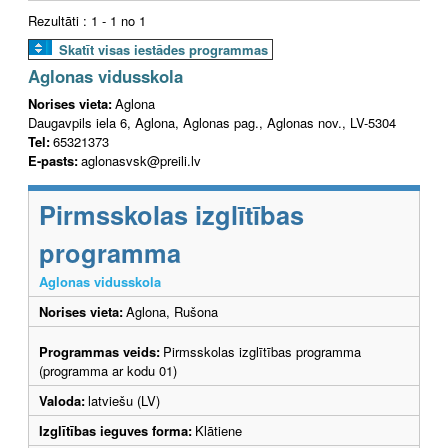
Rezultāti : 1 - 1 no 1
Skatīt visas iestādes programmas
Aglonas vidusskola
Norises vieta:
Aglona
Daugavpils iela 6, Aglona, Aglonas pag., Aglonas nov., LV-5304
Tel:
65321373
E-pasts:
aglonasvsk@preili.lv
Pirmsskolas izglītības
programma
Aglonas vidusskola
Norises vieta:
Aglona, Rušona
Programmas veids:
Pirmsskolas izglītības programma
(programma ar kodu 01)
Valoda:
latviešu (LV)
Izglītības ieguves forma:
Klātiene