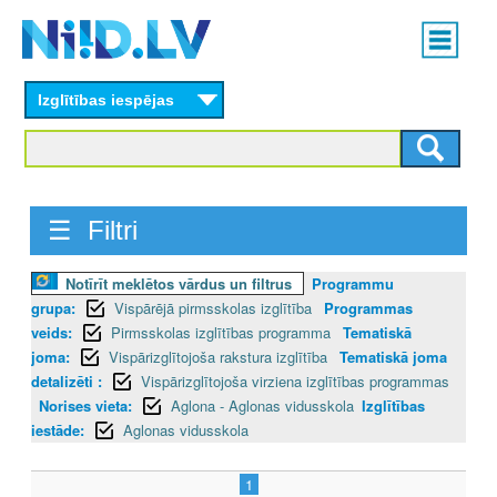
Skip
Main
to
menu
N
main
content
Izglītības iespējas
I
I
D
☰ Filtri
.
Notīrīt meklētos vārdus un filtrus
Programmu
L
grupa:
Vispārējā pirmsskolas izglītība
Programmas
V
veids:
Pirmsskolas izglītības programma
Tematiskā
joma:
Vispārizglītojoša rakstura izglītība
Tematiskā joma
detalizēti :
Vispārizglītojoša virziena izglītības programmas
Norises vieta:
Aglona - Aglonas vidusskola
Izglītības
iestāde:
Aglonas vidusskola
1