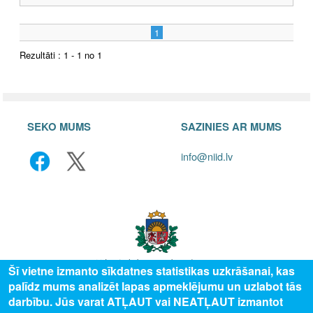
1
Rezultāti : 1 - 1 no 1
SEKO MUMS
SAZINIES AR MUMS
info@niid.lv
Šī vietne izmanto sīkdatnes statistikas uzkrāšanai, kas
palīdz mums analizēt lapas apmeklējumu un uzlabot tās
© 2025 Valsts izglītības attīstības aģentūra, publicētā satura visas tiesības
darbību. Jūs varat ATĻAUT vai NEATĻAUT izmantot
aizsargātas.