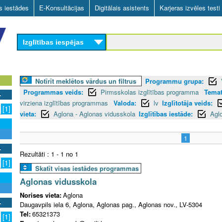
Skip
as iestādes
E-Konsultācijas
Digitālais asistents
Karjeras izvēles testi
to
main
Izglītības iespējas
content
Notīrīt meklētos vārdus un filtrus
Programmu grupa:
Programmas veids:
Pirmsskolas izglītības programma
Temat
virziena izglītības programmas
Valoda:
lv
Izglītotāja veids:
[1]
vieta:
Aglona - Aglonas vidusskola
Izglītības iestāde:
Agl
1
Rezultāti : 1 - 1 no 1
[1]
Skatīt visas iestādes programmas
Aglonas vidusskola
Norises vieta:
Aglona
Daugavpils iela 6, Aglona, Aglonas pag., Aglonas nov., LV-5304
Tel:
65321373
[1]