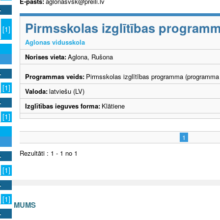
E-pasts:
aglonasvsk@preili.lv
Pirmsskolas izglītības program
[1]
Aglonas vidusskola
Norises vieta:
Aglona, Rušona
Programmas veids:
Pirmsskolas izglītības programma (programma 
[1]
Valoda:
latviešu (LV)
Izglītības ieguves forma:
Klātiene
[1]
1
Rezultāti : 1 - 1 no 1
[1]
[1]
S AR MUMS