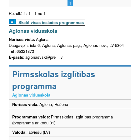
1
Rezultāti : 1 - 1 no 1
Skatīt visas iestādes programmas
Aglonas vidusskola
Norises vieta:
Aglona
Daugavpils iela 6, Aglona, Aglonas pag., Aglonas nov., LV-5304
Tel:
65321373
E-pasts:
aglonasvsk@preili.lv
Pirmsskolas izglītības
programma
Aglonas vidusskola
Norises vieta:
Aglona, Rušona
Programmas veids:
Pirmsskolas izglītības programma
(programma ar kodu 01)
Valoda:
latviešu (LV)