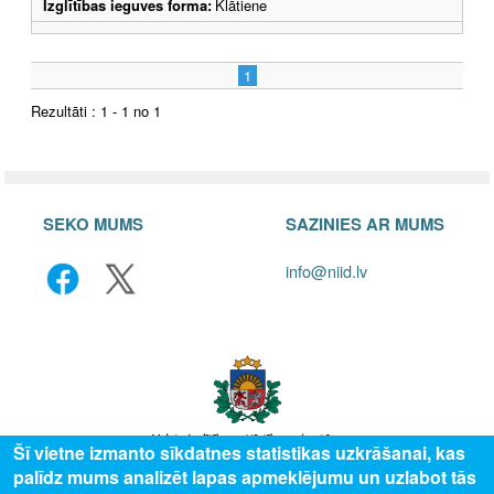
Izglītības ieguves forma:
Klātiene
1
Rezultāti : 1 - 1 no 1
SEKO MUMS
SAZINIES AR MUMS
info@niid.lv
Šī vietne izmanto sīkdatnes statistikas uzkrāšanai, kas
palīdz mums analizēt lapas apmeklējumu un uzlabot tās