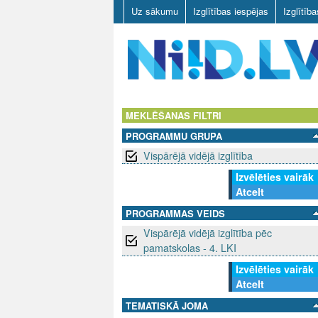
Uz sākumu
Izglītības iespējas
Izglītīb
N
I
MEKLĒŠANAS FILTRI
PROGRAMMU GRUPA
I
Vispārējā vidējā izglītība
D
Izvēlēties vairāk
Atcelt
.
PROGRAMMAS VEIDS
L
Vispārējā vidējā izglītība pēc
pamatskolas - 4. LKI
V
Izvēlēties vairāk
Atcelt
TEMATISKĀ JOMA