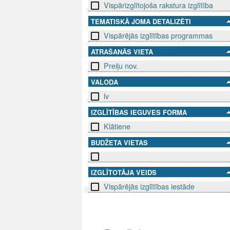
Vispārizglītojoša rakstura izglītība
TEMATISKĀ JOMA DETALIZĒTI
Vispārējās izglītības programmas
ATRAŠANĀS VIETA
Preiļu nov.
VALODA
lv
IZGLĪTĪBAS IEGUVES FORMA
Klātiene
BUDŽETA VIETAS
IZGLĪTOTĀJA VEIDS
Vispārējās izglītības iestāde
SEKO MUMS
SAZINIE