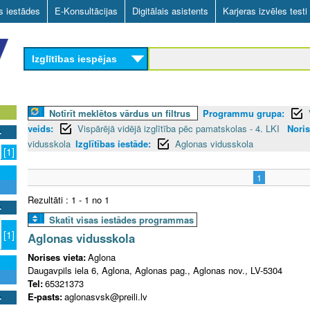
Skip
as iestādes
E-Konsultācijas
Digitālais asistents
Karjeras izvēles testi
to
main
Izglītības iespējas
content
Notīrīt meklētos vārdus un filtrus
Programmu grupa:
veids:
Vispārējā vidējā izglītība pēc pamatskolas - 4. LKI
Noris
vidusskola
Izglītības iestāde:
Aglonas vidusskola
[1]
1
Rezultāti : 1 - 1 no 1
Skatīt visas iestādes programmas
[1]
Aglonas vidusskola
Norises vieta:
Aglona
Daugavpils iela 6, Aglona, Aglonas pag., Aglonas nov., LV-5304
Tel:
65321373
E-pasts:
aglonasvsk@preili.lv