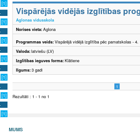
[1]
Vispārējās vidējās izglītības p
Aglonas vidusskola
[1]
Norises vieta:
Aglona
[1]
Programmas veids:
Vispārējā vidējā izglītība pēc pamatskolas - 4
Valoda:
latviešu (LV)
[1]
Izglītības ieguves forma:
Klātiene
Ilgums:
3 gadi
[1]
1
[1]
Rezultāti : 1 - 1 no 1
[1]
S AR MUMS