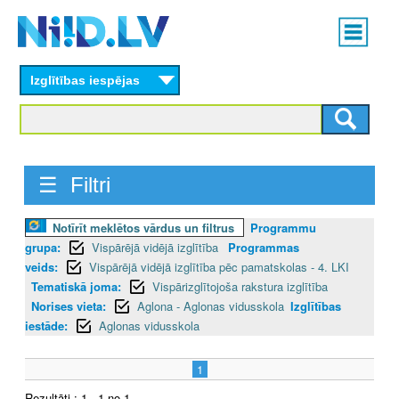
Skip
Main
to
menu
N
main
content
Izglītības iespējas
I
I
D
☰ Filtri
.
Notīrīt meklētos vārdus un filtrus
Programmu
L
grupa:
Vispārējā vidējā izglītība
Programmas
V
veids:
Vispārējā vidējā izglītība pēc pamatskolas - 4. LKI
Tematiskā joma:
Vispārizglītojoša rakstura izglītība
Norises vieta:
Aglona - Aglonas vidusskola
Izglītības
iestāde:
Aglonas vidusskola
1
Rezultāti : 1 - 1 no 1