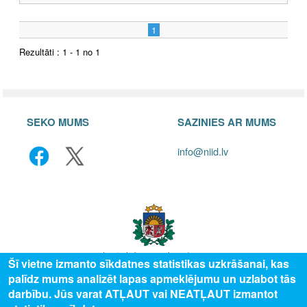
1
Rezultāti : 1 - 1 no 1
SEKO MUMS
SAZINIES AR MUMS
info@niid.lv
Šī vietne izmanto sīkdatnes statistikas uzkrāšanai, kas
palīdz mums analizēt lapas apmeklējumu un uzlabot tās
© 2025 Valsts izglītības attīstības aģentūra, publicētā satura visas tiesības
darbību. Jūs varat ATĻAUT vai NEATĻAUT izmantot
aizsargātas.