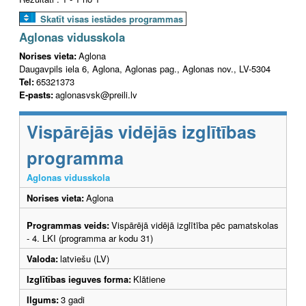
Skatīt visas iestādes programmas
Aglonas vidusskola
Norises vieta:
Aglona
Daugavpils iela 6, Aglona, Aglonas pag., Aglonas nov., LV-5304
Tel:
65321373
E-pasts:
aglonasvsk@preili.lv
Vispārējās vidējās izglītības
programma
Aglonas vidusskola
Norises vieta:
Aglona
Programmas veids:
Vispārējā vidējā izglītība pēc pamatskolas
- 4. LKI (programma ar kodu 31)
Valoda:
latviešu (LV)
Izglītības ieguves forma:
Klātiene
Ilgums:
3 gadi