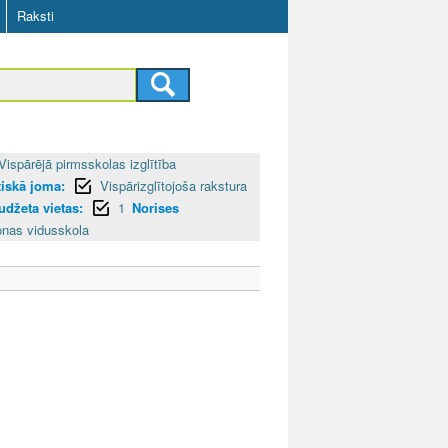
Raksti
Vispārējā pirmsskolas izglītība
iskā joma:
Vispārizglītojoša rakstura
udžeta vietas:
1
Norises
onas vidusskola