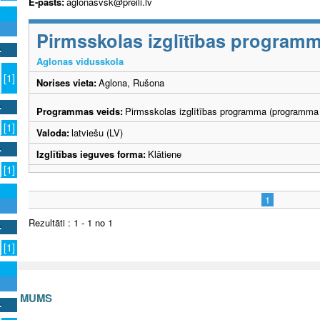
E-pasts:
aglonasvsk@preili.lv
Pirmsskolas izglītības program
Aglonas vidusskola
[1]
Norises vieta:
Aglona, Rušona
Programmas veids:
Pirmsskolas izglītības programma (programma 
[1]
Valoda:
latviešu (LV)
Izglītības ieguves forma:
Klātiene
[1]
1
Rezultāti : 1 - 1 no 1
[1]
S AR MUMS