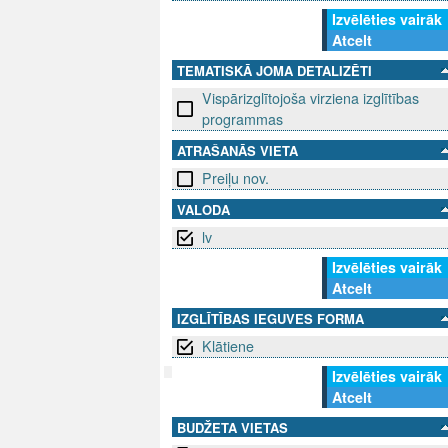
Izvēlēties vairāk
Atcelt
TEMATISKĀ JOMA DETALIZĒTI
Vispārizglītojoša virziena izglītības
programmas
ATRAŠANĀS VIETA
Preiļu nov.
VALODA
lv
Izvēlēties vairāk
Atcelt
IZGLĪTĪBAS IEGUVES FORMA
Klātiene
Izvēlēties vairāk
Atcelt
SEKO MUMS
SAZINIE
BUDŽETA VIETAS