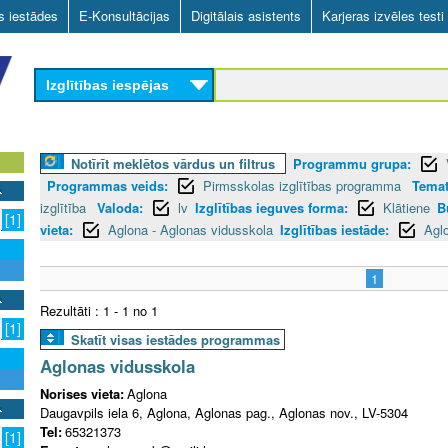
Skip
as iestādes
E-Konsultācijas
Digitālais asistents
Karjeras izvēles testi
to
main
Izglītības iespējas
content
Notīrīt meklētos vārdus un filtrus
Programmu grupa:
Programmas veids:
Pirmsskolas izglītības programma
Temat
izglītība
Valoda:
lv
Izglītības ieguves forma:
Klātiene
B
[1]
vieta:
Aglona - Aglonas vidusskola
Izglītības iestāde:
Agl
1
Rezultāti : 1 - 1 no 1
[1]
Skatīt visas iestādes programmas
Aglonas vidusskola
Norises vieta:
Aglona
Daugavpils iela 6, Aglona, Aglonas pag., Aglonas nov., LV-5304
Tel:
65321373
[1]