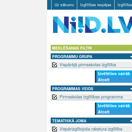
Uz sākumu
Izglītības iespējas
Izglītīb
N
I
MEKLĒŠANAS FILTRI
PROGRAMMU GRUPA
I
Vispārējā pirmsskolas izglītība
D
Izvēlēties vairāk
Atcelt
.
PROGRAMMAS VEIDS
L
Pirmsskolas izglītības programma
V
Izvēlēties vairāk
Atcelt
TEMATISKĀ JOMA
Vispārizglītojoša rakstura izglītība