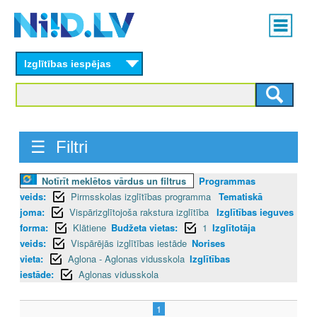
Skip
Main
to
menu
N
main
content
Izglītības iespējas
I
I
D
☰ Filtri
.
Notīrīt meklētos vārdus un filtrus
Programmas
L
veids:
Pirmsskolas izglītības programma
Tematiskā
V
joma:
Vispārizglītojoša rakstura izglītība
Izglītības ieguves
forma:
Klātiene
Budžeta vietas:
1
Izglītotāja
veids:
Vispārējās izglītības iestāde
Norises
vieta:
Aglona - Aglonas vidusskola
Izglītības
iestāde:
Aglonas vidusskola
1