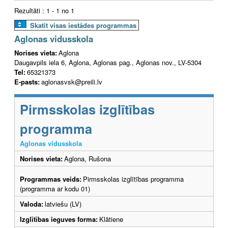
Rezultāti : 1 - 1 no 1
Skatīt visas iestādes programmas
Aglonas vidusskola
Norises vieta:
Aglona
Daugavpils iela 6, Aglona, Aglonas pag., Aglonas nov., LV-5304
Tel:
65321373
E-pasts:
aglonasvsk@preili.lv
Pirmsskolas izglītības
programma
Aglonas vidusskola
Norises vieta:
Aglona, Rušona
Programmas veids:
Pirmsskolas izglītības programma
(programma ar kodu 01)
Valoda:
latviešu (LV)
Izglītības ieguves forma:
Klātiene