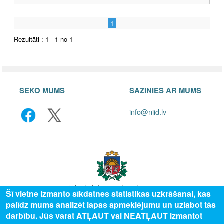
1
Rezultāti : 1 - 1 no 1
SEKO MUMS
SAZINIES AR MUMS
info@niid.lv
Šī vietne izmanto sīkdatnes statistikas uzkrāšanai, kas
palīdz mums analizēt lapas apmeklējumu un uzlabot tās
© 2025 Valsts izglītības attīstības aģentūra, publicētā satura visas tiesības
darbību. Jūs varat ATĻAUT vai NEATĻAUT izmantot
aizsargātas.