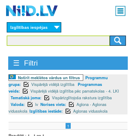
Skip
Main
to
menu
N
main
content
Izglītības iespējas
I
I
D
☰ Filtri
.
Notīrīt meklētos vārdus un filtrus
Programmu
L
grupa:
Vispārējā vidējā izglītība
Programmas
V
veids:
Vispārējā vidējā izglītība pēc pamatskolas - 4. LKI
Tematiskā joma:
Vispārizglītojoša rakstura izglītība
Valoda:
lv
Norises vieta:
Aglona - Aglonas
vidusskola
Izglītības iestāde:
Aglonas vidusskola
1
Rezultāti : 1 - 1 no 1