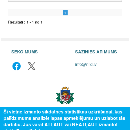
1
Rezultāti : 1 - 1 no 1
SEKO MUMS
SAZINIES AR MUMS
info@niid.lv
Šī vietne izmanto sīkdatnes statistikas uzkrāšanai, kas
palīdz mums analizēt lapas apmeklējumu un uzlabot tās
© 2025 Valsts izglītības attīstības aģentūra, publicētā satura visas tiesības
darbību. Jūs varat ATĻAUT vai NEATĻAUT izmantot
aizsargātas.