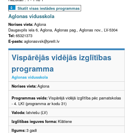
Skatīt visas iestādes programmas
Aglonas vidusskola
Norises vieta:
Aglona
Daugavpils iela 6, Aglona, Aglonas pag., Aglonas nov., LV-5304
Tel:
65321373
E-pasts:
aglonasvsk@preili.lv
Vispārējās vidējās izglītības
programma
Aglonas vidusskola
Norises vieta:
Aglona
Programmas veids:
Vispārējā vidējā izglītība pēc pamatskolas
- 4. LKI (programma ar kodu 31)
Valoda:
latviešu (LV)
Izglītības ieguves forma:
Klātiene
Ilgums:
3 gadi