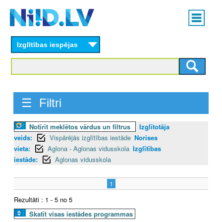
Skip
Main
to
menu
N
main
content
Izglītības iespējas
I
I
D
☰ Filtri
.
Notīrīt meklētos vārdus un filtrus
Izglītotāja
L
veids:
Vispārējās izglītības iestāde
Norises
V
vieta:
Aglona - Aglonas vidusskola
Izglītības
iestāde:
Aglonas vidusskola
1
Rezultāti : 1 - 5 no 5
Skatīt visas iestādes programmas