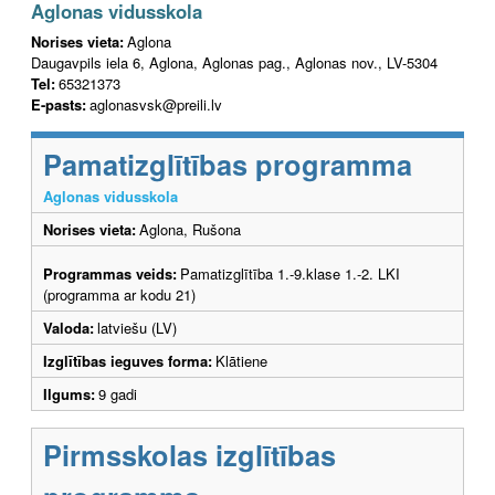
Aglonas vidusskola
Norises vieta:
Aglona
Daugavpils iela 6, Aglona, Aglonas pag., Aglonas nov., LV-5304
Tel:
65321373
E-pasts:
aglonasvsk@preili.lv
Pamatizglītības programma
Aglonas vidusskola
Norises vieta:
Aglona, Rušona
Programmas veids:
Pamatizglītība 1.-9.klase 1.-2. LKI
(programma ar kodu 21)
Valoda:
latviešu (LV)
Izglītības ieguves forma:
Klātiene
Ilgums:
9 gadi
Pirmsskolas izglītības