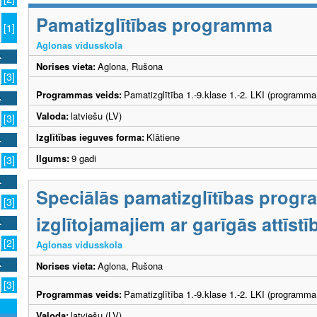
Pamatizglītības programma
[1]
Aglonas vidusskola
Norises vieta:
Aglona, Rušona
[3]
Programmas veids:
Pamatizglītība 1.-9.klase 1.-2. LKI (programma
Valoda:
latviešu (LV)
[3]
Izglītības ieguves forma:
Klātiene
Ilgums:
9 gadi
[3]
Speciālās pamatizglītības prog
[3]
izglītojamajiem ar garīgās attīs
[2]
Aglonas vidusskola
Norises vieta:
Aglona, Rušona
[3]
Programmas veids:
Pamatizglītība 1.-9.klase 1.-2. LKI (programma
Valoda:
latviešu (LV)