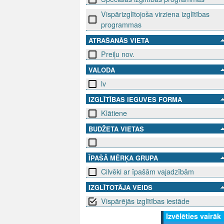
Vispārizglītojoša virziena izglītības
programmas
ATRAŠANĀS VIETA
Preiļu nov.
VALODA
lv
IZGLĪTĪBAS IEGUVES FORMA
Klātiene
BUDŽETA VIETAS
ĪPAŠĀ MĒRĶA GRUPA
Cilvēki ar īpašām vajadzībām
IZGLĪTOTĀJA VEIDS
Vispārējās izglītības iestāde
Izvēlēties vairāk