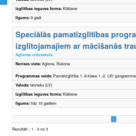
Izglītības ieguves forma:
Klātiene
Ilgums:
9 gadi
Speciālās pamatizglītības prog
izglītojamajiem ar mācīšanās tr
Aglonas vidusskola
Norises vieta:
Aglona, Rušona
Programmas veids:
Pamatizglītība 1.-9.klase 1.-2. LKI (programma
Valoda:
latviešu (LV)
Izglītības ieguves forma:
Klātiene
Ilgums:
līdz 10 gadiem
1
Rezultāti : 1 - 3 no 3