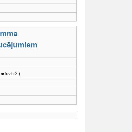
ramma
aucējumiem
 ar kodu 21)