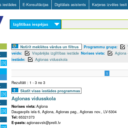
Skip
as iestādes
E-Konsultācijas
Digitālais asistents
Karjeras izvēles testi
to
main
Izglītības iespējas
content
Notīrīt meklētos vārdus un filtrus
Programmu grupa:
veids:
Vispārējās izglītības iestāde
Norises vieta:
Aglona 
iestāde:
Aglonas vidusskola
[3]
1
Rezultāti : 1 - 3 no 3
Skatīt visas iestādes programmas
[3]
Aglonas vidusskola
Norises vieta:
Aglona
[3]
Daugavpils iela 6, Aglona, Aglonas pag., Aglonas nov., LV-5304
Tel:
65321373
E-pasts:
aglonasvsk@preili.lv
[2]