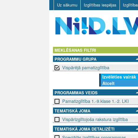
Uz sākumu
Izglītības iespējas
Izglītīb
N
I
MEKLĒŠANAS FILTRI
PROGRAMMU GRUPA
I
Vispārējā pamatizglītība
D
Izvēlēties vairāk
Atcelt
.
PROGRAMMAS VEIDS
L
Pamatizglītība 1.-9.klase 1.-2. LKI
V
TEMATISKĀ JOMA
Vispārizglītojoša rakstura izglītība
TEMATISKĀ JOMA DETALIZĒTI
Speciālās izglītības programmas