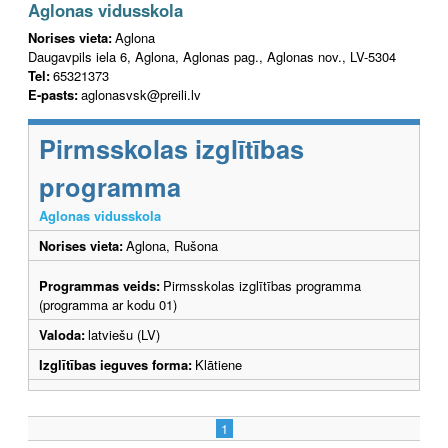
Aglonas vidusskola
Norises vieta:
Aglona
Daugavpils iela 6, Aglona, Aglonas pag., Aglonas nov., LV-5304
Tel:
65321373
E-pasts:
aglonasvsk@preili.lv
Pirmsskolas izglītības
programma
Aglonas vidusskola
Norises vieta:
Aglona, Rušona
Programmas veids:
Pirmsskolas izglītības programma
(programma ar kodu 01)
Valoda:
latviešu (LV)
Izglītības ieguves forma:
Klātiene
1