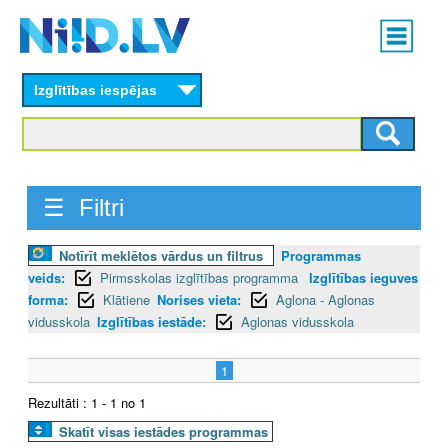
Skip
Main
to
menu
N
main
content
Izglītības iespējas
I
I
D
☰ Filtri
.
Notīrīt meklētos vārdus un filtrus
Programmas
L
veids:
Pirmsskolas izglītības programma
Izglītības ieguves
V
forma:
Klātiene
Norises vieta:
Aglona - Aglonas
vidusskola
Izglītības iestāde:
Aglonas vidusskola
1
Rezultāti : 1 - 1 no 1
Skatīt visas iestādes programmas