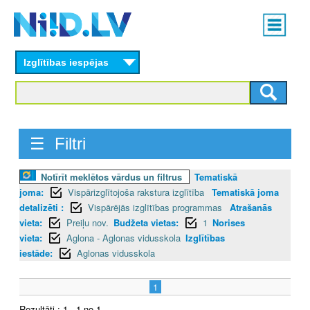
Skip
Main
to
menu
N
main
content
Izglītības iespējas
I
I
D
☰ Filtri
.
Notīrīt meklētos vārdus un filtrus
Tematiskā
L
joma:
Vispārizglītojoša rakstura izglītība
Tematiskā joma
V
detalizēti :
Vispārējās izglītības programmas
Atrašanās
vieta:
Preiļu nov.
Budžeta vietas:
1
Norises
vieta:
Aglona - Aglonas vidusskola
Izglītības
iestāde:
Aglonas vidusskola
1
Rezultāti : 1 - 1 no 1