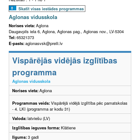
Skatīt visas iestādes programmas
Aglonas vidusskola
Norises vieta:
Aglona
Daugavpils iela 6, Aglona, Aglonas pag., Aglonas nov., LV-5304
Tel:
65321373
E-pasts:
aglonasvsk@preili.lv
Vispārējās vidējās izglītības
programma
Aglonas vidusskola
Norises vieta:
Aglona
Programmas veids:
Vispārējā vidējā izglītība pēc pamatskolas
- 4. LKI (programma ar kodu 31)
Valoda:
latviešu (LV)
Izglītības ieguves forma:
Klātiene
Ilgums:
3 gadi