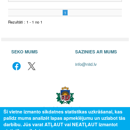
1
Rezultāti : 1 - 1 no 1
SEKO MUMS
SAZINIES AR MUMS
info@niid.lv
Šī vietne izmanto sīkdatnes statistikas uzkrāšanai, kas
palīdz mums analizēt lapas apmeklējumu un uzlabot tās
© 2025 Valsts izglītības attīstības aģentūra, publicētā satura visas tiesības
darbību. Jūs varat ATĻAUT vai NEATĻAUT izmantot
aizsargātas.