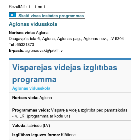
Rezultāti : 1 - 1 no 1
Skatīt visas iestādes programmas
Aglonas vidusskola
Norises vieta:
Aglona
Daugavpils iela 6, Aglona, Aglonas pag., Aglonas nov., LV-5304
Tel:
65321373
E-pasts:
aglonasvsk@preili.lv
Vispārējās vidējās izglītības
programma
Aglonas vidusskola
Norises vieta:
Aglona
Programmas veids:
Vispārējā vidējā izglītība pēc pamatskolas
- 4. LKI (programma ar kodu 31)
Valoda:
latviešu (LV)
Izglītības ieguves forma:
Klātiene