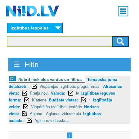
Skip
Main
to
menu
N
main
content
Izglītības iespējas
I
I
D
☰ Filtri
.
Notīrīt meklētos vārdus un filtrus
Tematiskā joma
L
detalizēti :
Vispārējās izglītības programmas
Atrašanās
V
vieta:
Preiļu nov.
Valoda:
lv
Izglītības ieguves
forma:
Klātiene
Budžeta vietas:
1
Izglītotāja
veids:
Vispārējās izglītības iestāde
Norises
vieta:
Aglona - Aglonas vidusskola
Izglītības
iestāde:
Aglonas vidusskola
1