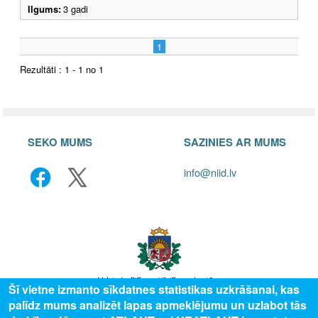
Ilgums:
3 gadi
1
Rezultāti : 1 - 1 no 1
SEKO MUMS
SAZINIES AR MUMS
info@niid.lv
Šī vietne izmanto sīkdatnes statistikas uzkrāšanai, kas
palīdz mums analizēt lapas apmeklējumu un uzlabot tās
© 2025 Valsts izglītības attīstības aģentūra, publicētā satura visas tiesības