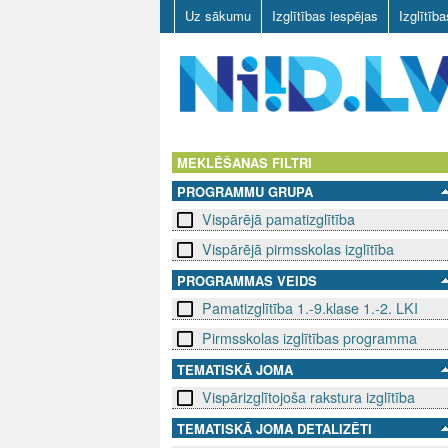
Uz sākumu
Izglītības iespējas
Izglītīb
N
I
MEKLĒŠANAS FILTRI
PROGRAMMU GRUPA
I
Vispārējā pamatizglītība
D
Vispārējā pirmsskolas izglītība
.
PROGRAMMAS VEIDS
Pamatizglītība 1.-9.klase 1.-2. LKI
L
Pirmsskolas izglītības programma
V
TEMATISKĀ JOMA
Vispārizglītojoša rakstura izglītība
TEMATISKĀ JOMA DETALIZĒTI