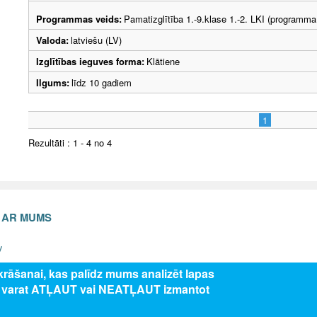
Programmas veids:
Pamatizglītība 1.-9.klase 1.-2. LKI (programma
Valoda:
latviešu (LV)
Izglītības ieguves forma:
Klātiene
Ilgums:
līdz 10 gadiem
1
Rezultāti : 1 - 4 no 4
S AR MUMS
v
zkrāšanai, kas palīdz mums analizēt lapas
s varat ATĻAUT vai NEATĻAUT izmantot
5 Valsts izglītības attīstības aģentūra, publicētā satura visas tiesības aizsar