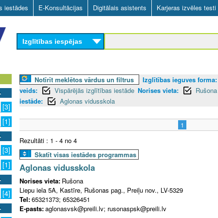
Skip
as iestādes
E-Konsultācijas
Digitālais asistents
Karjeras izvēles testi
to
main
Izglītības iespējas
content
Notīrīt meklētos vārdus un filtrus
Izglītības ieguves forma:
veids:
Vispārējās izglītības iestāde
Norises vieta:
Rušona 
iestāde:
Aglonas vidusskola
[3]
[1]
1
Rezultāti : 1 - 4 no 4
[3]
Skatīt visas iestādes programmas
[1]
Aglonas vidusskola
Norises vieta:
Rušona
Liepu iela 5A, Kastīre, Rušonas pag., Preiļu nov., LV-5329
[4]
Tel:
65321373; 65326451
E-pasts:
aglonasvsk@preili.lv; rusonaspsk@preili.lv