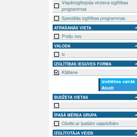
Vispārizglītojoša virziena izglītības
programmas
Speciālās izglītības programmas
ATRAŠANĀS VIETA
Preiļu nov.
VALODA
lv
IZGLĪTĪBAS IEGUVES FORMA
Klātiene
Izvēlēties vairāk
Atcelt
BUDŽETA VIETAS
ĪPAŠĀ MĒRĶA GRUPA
Cilvēki ar īpašām vajadzībām
IZGLĪTOTĀJA VEIDS