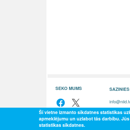
SEKO MUMS
SAZINIE
info@niid.l
Šī vietne izmanto sīkdatnes statistikas u
apmeklējumu un uzlabot tās darbību. Jū
© 202
statistikas sīkdatnes.