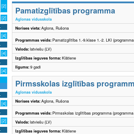
[2]
Pamatizglītības programma
[2]
Aglonas vidusskola
Norises vieta:
Aglona, Rušona
[4]
Programmas veids:
Pamatizglītība 1.-9.klase 1.-2. LKI (programma
Valoda:
latviešu (LV)
[4]
Izglītības ieguves forma:
Klātiene
Ilgums:
9 gadi
[4]
Pirmsskolas izglītības program
Aglonas vidusskola
Norises vieta:
Aglona, Rušona
[4]
Programmas veids:
Pirmsskolas izglītības programma (programma 
[2]
Valoda:
latviešu (LV)
Izglītības ieguves forma:
Klātiene