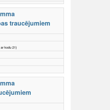
ramma
tības traucējumiem
 ar kodu 21)
ramma
aucējumiem