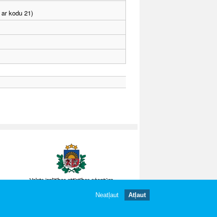
 ar kodu 21)
Neatļaut
Atļaut
gātas.