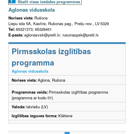
Skatīt visas iestādes programmas
Aglonas vidusskola
Norises vieta:
Rušona
Liepu iela 5A, Kastīre, Rušonas pag., Preiļu nov., LV-5329
Tel:
65321373; 65326451
E-pasts:
aglonasvsk@preili.lv; rusonaspsk@preili.lv
Pirmsskolas izglītības
programma
Aglonas vidusskola
Norises vieta:
Aglona, Rušona
Programmas veids:
Pirmsskolas izglītības programma
(programma ar kodu 01)
Valoda:
latviešu (LV)
Izglītības ieguves forma:
Klātiene