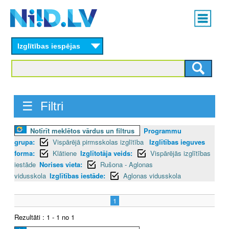
Skip
Main
to
menu
N
main
content
Izglītības iespējas
I
I
D
☰ Filtri
.
Notīrīt meklētos vārdus un filtrus
Programmu
L
grupa:
Vispārējā pirmsskolas izglītība
Izglītības ieguves
V
forma:
Klātiene
Izglītotāja veids:
Vispārējās izglītības
iestāde
Norises vieta:
Rušona - Aglonas
vidusskola
Izglītības iestāde:
Aglonas vidusskola
1
Rezultāti : 1 - 1 no 1