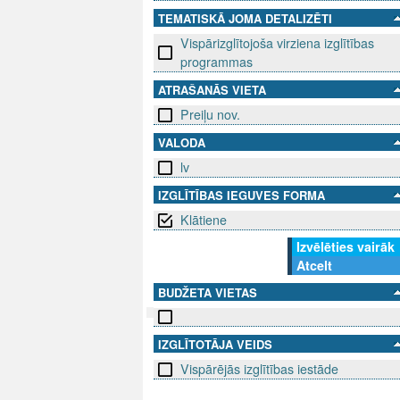
TEMATISKĀ JOMA DETALIZĒTI
Vispārizglītojoša virziena izglītības
programmas
ATRAŠANĀS VIETA
Preiļu nov.
VALODA
lv
IZGLĪTĪBAS IEGUVES FORMA
Klātiene
Izvēlēties vairāk
Atcelt
BUDŽETA VIETAS
IZGLĪTOTĀJA VEIDS
SEKO MUMS
SAZINIE
Vispārējās izglītības iestāde
info@niid.l