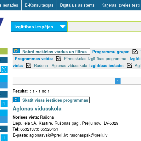
Skip
as iestādes
E-Konsultācijas
Digitālais asistents
Karjeras izvēles testi
to
main
Izglītības iespējas
content
Notīrīt meklētos vārdus un filtrus
Programmu grupa:
Programmas veids:
Pirmsskolas izglītības programma
Izglī
vieta:
Rušona - Aglonas vidusskola
Izglītības iestāde:
Agl
[1]
1
Rezultāti : 1 - 1 no 1
Skatīt visas iestādes programmas
[1]
Aglonas vidusskola
Norises vieta:
Rušona
Liepu iela 5A, Kastīre, Rušonas pag., Preiļu nov., LV-5329
Tel:
65321373; 65326451
E-pasts:
aglonasvsk@preili.lv; rusonaspsk@preili.lv
[1]