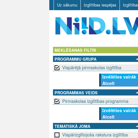
Uz sākumu
Izglītības iespējas
Izglītīb
N
I
MEKLĒŠANAS FILTRI
PROGRAMMU GRUPA
I
Vispārējā pirmsskolas izglītība
D
Izvēlēties vairāk
Atcelt
.
PROGRAMMAS VEIDS
L
Pirmsskolas izglītības programma
V
Izvēlēties vairāk
Atcelt
TEMATISKĀ JOMA
Vispārizglītojoša rakstura izglītība