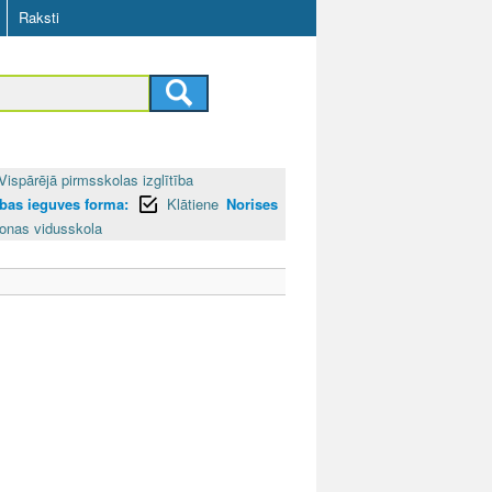
Raksti
Vispārējā pirmsskolas izglītība
tības ieguves forma:
Klātiene
Norises
onas vidusskola