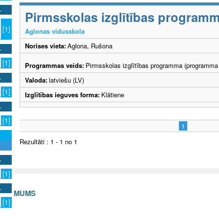
Pirmsskolas izglītības program
[1]
Aglonas vidusskola
Norises vieta:
Aglona, Rušona
[1]
Programmas veids:
Pirmsskolas izglītības programma (programma 
Valoda:
latviešu (LV)
[1]
Izglītības ieguves forma:
Klātiene
[1]
1
Rezultāti : 1 - 1 no 1
[1]
S AR MUMS
[1]
v