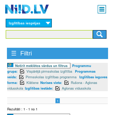
Skip
Main
to
menu
N
main
content
Izglītības iespējas
I
I
D
☰ Filtri
.
Notīrīt meklētos vārdus un filtrus
Programmu
L
grupa:
Vispārējā pirmsskolas izglītība
Programmas
V
veids:
Pirmsskolas izglītības programma
Izglītības ieguves
forma:
Klātiene
Norises vieta:
Rušona - Aglonas
vidusskola
Izglītības iestāde:
Aglonas vidusskola
1
Rezultāti : 1 - 1 no 1