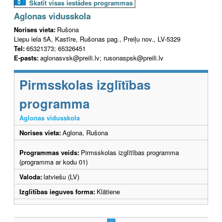
Skatīt visas iestādes programmas
Aglonas vidusskola
Norises vieta:
Rušona
Liepu iela 5A, Kastīre, Rušonas pag., Preiļu nov., LV-5329
Tel:
65321373; 65326451
E-pasts:
aglonasvsk@preili.lv; rusonaspsk@preili.lv
Pirmsskolas izglītības
programma
Aglonas vidusskola
Norises vieta:
Aglona, Rušona
Programmas veids:
Pirmsskolas izglītības programma
(programma ar kodu 01)
Valoda:
latviešu (LV)
Izglītības ieguves forma:
Klātiene