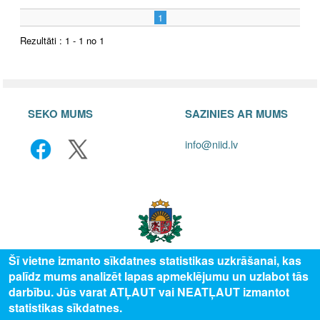
1
Rezultāti : 1 - 1 no 1
SEKO MUMS
SAZINIES AR MUMS
info@niid.lv
Šī vietne izmanto sīkdatnes statistikas uzkrāšanai, kas
palīdz mums analizēt lapas apmeklējumu un uzlabot tās
© 2025 Valsts izglītības attīstības aģentūra, publicētā satura visas tiesības
darbību. Jūs varat ATĻAUT vai NEATĻAUT izmantot
aizsargātas.
statistikas sīkdatnes.