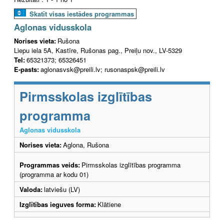
Skatīt visas iestādes programmas
Aglonas vidusskola
Norises vieta:
Rušona
Liepu iela 5A, Kastīre, Rušonas pag., Preiļu nov., LV-5329
Tel:
65321373; 65326451
E-pasts:
aglonasvsk@preili.lv; rusonaspsk@preili.lv
Pirmsskolas izglītības
programma
Aglonas vidusskola
Norises vieta:
Aglona, Rušona
Programmas veids:
Pirmsskolas izglītības programma
(programma ar kodu 01)
Valoda:
latviešu (LV)
Izglītības ieguves forma:
Klātiene