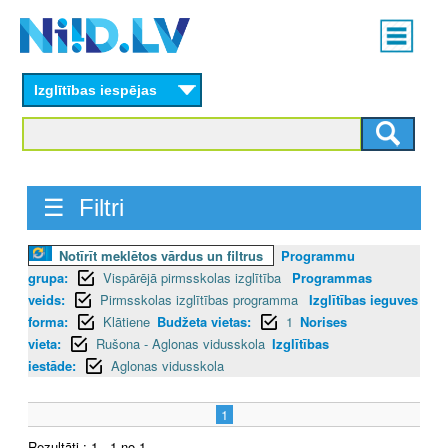
Skip
Main
to
menu
N
main
content
Izglītības iespējas
I
I
D
☰ Filtri
.
Notīrīt meklētos vārdus un filtrus
Programmu
L
grupa:
Vispārējā pirmsskolas izglītība
Programmas
V
veids:
Pirmsskolas izglītības programma
Izglītības ieguves
forma:
Klātiene
Budžeta vietas:
1
Norises
vieta:
Rušona - Aglonas vidusskola
Izglītības
iestāde:
Aglonas vidusskola
1
Rezultāti : 1 - 1 no 1