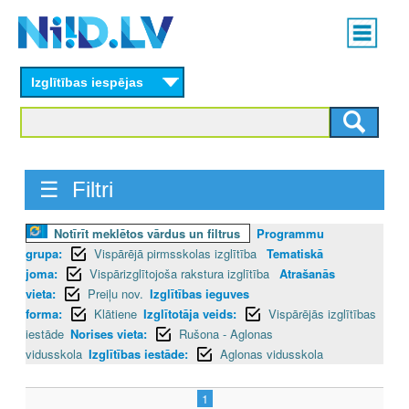
Skip
Main
to
menu
N
main
content
Izglītības iespējas
I
I
D
☰ Filtri
.
Notīrīt meklētos vārdus un filtrus
Programmu
L
grupa:
Vispārējā pirmsskolas izglītība
Tematiskā
V
joma:
Vispārizglītojoša rakstura izglītība
Atrašanās
vieta:
Preiļu nov.
Izglītības ieguves
forma:
Klātiene
Izglītotāja veids:
Vispārējās izglītības
iestāde
Norises vieta:
Rušona - Aglonas
vidusskola
Izglītības iestāde:
Aglonas vidusskola
1