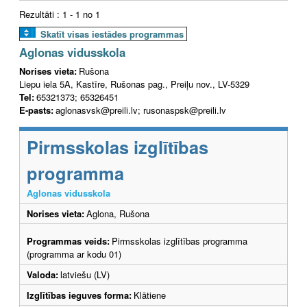
Rezultāti : 1 - 1 no 1
Skatīt visas iestādes programmas
Aglonas vidusskola
Norises vieta:
Rušona
Liepu iela 5A, Kastīre, Rušonas pag., Preiļu nov., LV-5329
Tel:
65321373; 65326451
E-pasts:
aglonasvsk@preili.lv; rusonaspsk@preili.lv
Pirmsskolas izglītības
programma
Aglonas vidusskola
Norises vieta:
Aglona, Rušona
Programmas veids:
Pirmsskolas izglītības programma
(programma ar kodu 01)
Valoda:
latviešu (LV)
Izglītības ieguves forma:
Klātiene