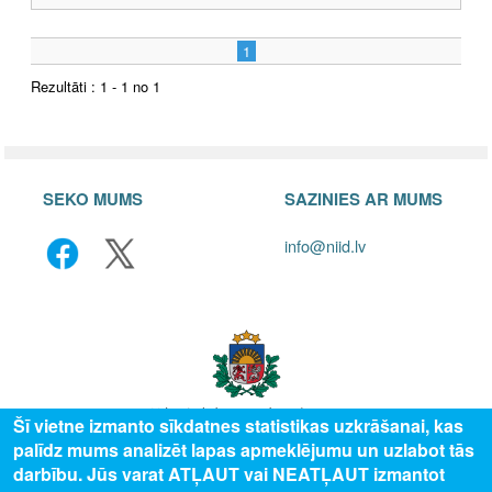
1
Rezultāti : 1 - 1 no 1
SEKO MUMS
SAZINIES AR MUMS
info@niid.lv
Šī vietne izmanto sīkdatnes statistikas uzkrāšanai, kas
palīdz mums analizēt lapas apmeklējumu un uzlabot tās
© 2025 Valsts izglītības attīstības aģentūra, publicētā satura visas tiesības
darbību. Jūs varat ATĻAUT vai NEATĻAUT izmantot
aizsargātas.