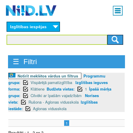
Skip
Main
to
menu
N
main
content
Izglītības iespējas
I
I
D
☰ Filtri
.
Notīrīt meklētos vārdus un filtrus
Programmu
L
grupa:
Vispārējā pamatizglītība
Izglītības ieguves
V
forma:
Klātiene
Budžeta vietas:
1
Īpašā mērķa
grupa:
Cilvēki ar īpašām vajadzībām
Norises
vieta:
Rušona - Aglonas vidusskola
Izglītības
iestāde:
Aglonas vidusskola
1
Rezultāti : 1 - 2 no 2