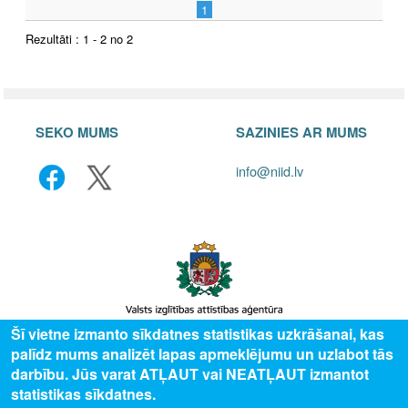
1
Rezultāti : 1 - 2 no 2
SEKO MUMS
SAZINIES AR MUMS
info@niid.lv
Šī vietne izmanto sīkdatnes statistikas uzkrāšanai, kas
palīdz mums analizēt lapas apmeklējumu un uzlabot tās
© 2025 Valsts izglītības attīstības aģentūra, publicētā satura visas tiesības
darbību. Jūs varat ATĻAUT vai NEATĻAUT izmantot
aizsargātas.
statistikas sīkdatnes.