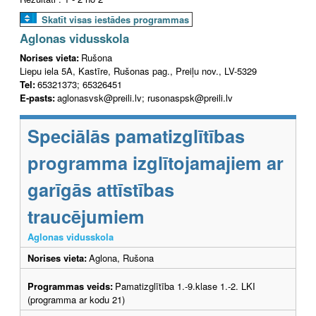
Skatīt visas iestādes programmas
Aglonas vidusskola
Norises vieta:
Rušona
Liepu iela 5A, Kastīre, Rušonas pag., Preiļu nov., LV-5329
Tel:
65321373; 65326451
E-pasts:
aglonasvsk@preili.lv; rusonaspsk@preili.lv
Speciālās pamatizglītības
programma izglītojamajiem ar
garīgās attīstības
traucējumiem
Aglonas vidusskola
Norises vieta:
Aglona, Rušona
Programmas veids:
Pamatizglītība 1.-9.klase 1.-2. LKI
(programma ar kodu 21)