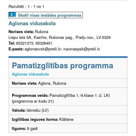
Rezultāti : 1 - 1 no 1
Skatīt visas iestādes programmas
Aglonas vidusskola
Norises vieta:
Rušona
Liepu iela 5A, Kastīre, Rušonas pag., Preiļu nov., LV-5329
Tel:
65321373; 65326451
E-pasts:
aglonasvsk@preili.lv; rusonaspsk@preili.lv
Pamatizglītības programma
Aglonas vidusskola
Norises vieta:
Aglona, Rušona
Programmas veids:
Pamatizglītība 1.-9.klase 1.-2. LKI
(programma ar kodu 21)
Valoda:
latviešu (LV)
Izglītības ieguves forma:
Klātiene
Ilgums:
9 gadi