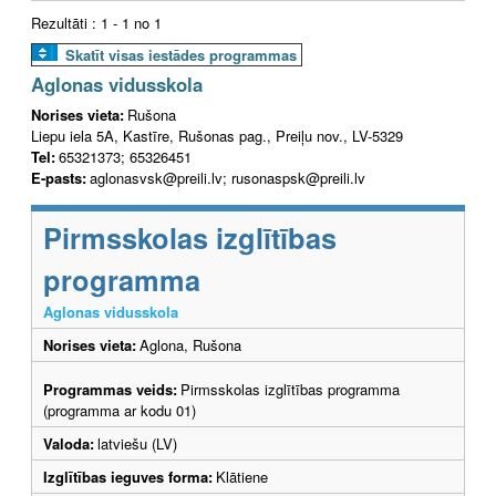
Rezultāti : 1 - 1 no 1
Skatīt visas iestādes programmas
Aglonas vidusskola
Norises vieta:
Rušona
Liepu iela 5A, Kastīre, Rušonas pag., Preiļu nov., LV-5329
Tel:
65321373; 65326451
E-pasts:
aglonasvsk@preili.lv; rusonaspsk@preili.lv
Pirmsskolas izglītības
programma
Aglonas vidusskola
Norises vieta:
Aglona, Rušona
Programmas veids:
Pirmsskolas izglītības programma
(programma ar kodu 01)
Valoda:
latviešu (LV)
Izglītības ieguves forma:
Klātiene