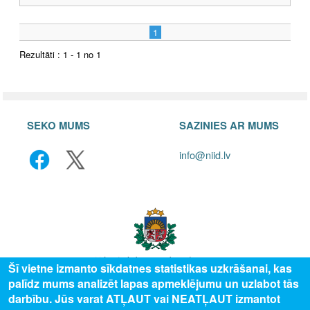
1
Rezultāti : 1 - 1 no 1
SEKO MUMS
SAZINIES AR MUMS
info@niid.lv
Šī vietne izmanto sīkdatnes statistikas uzkrāšanai, kas
palīdz mums analizēt lapas apmeklējumu un uzlabot tās
© 2025 Valsts izglītības attīstības aģentūra, publicētā satura visas tiesības
darbību. Jūs varat ATĻAUT vai NEATĻAUT izmantot
aizsargātas.