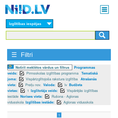
Skip
Main
to
menu
N
main
content
Izglītības iespējas
I
I
D
☰ Filtri
.
Notīrīt meklētos vārdus un filtrus
Programmas
L
veids:
Pirmsskolas izglītības programma
Tematiskā
V
joma:
Vispārizglītojoša rakstura izglītība
Atrašanās
vieta:
Preiļu nov.
Valoda:
lv
Budžeta
vietas:
1
Izglītotāja veids:
Vispārējās izglītības
iestāde
Norises vieta:
Rušona - Aglonas
vidusskola
Izglītības iestāde:
Aglonas vidusskola
1