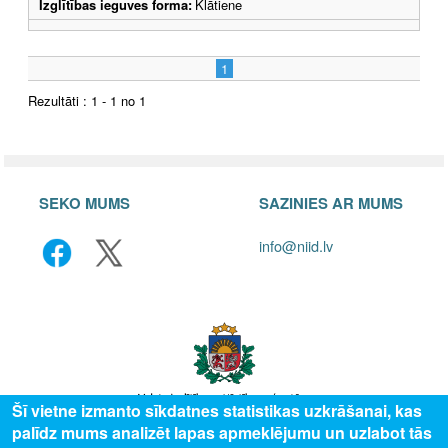
Izglītības ieguves forma:
Klātiene
1
Rezultāti : 1 - 1 no 1
SEKO MUMS
SAZINIES AR MUMS
info@niid.lv
Šī vietne izmanto sīkdatnes statistikas uzkrāšanai, kas
palīdz mums analizēt lapas apmeklējumu un uzlabot tās