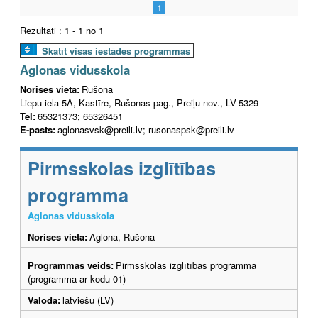
1
Rezultāti : 1 - 1 no 1
Skatīt visas iestādes programmas
Aglonas vidusskola
Norises vieta:
Rušona
Liepu iela 5A, Kastīre, Rušonas pag., Preiļu nov., LV-5329
Tel:
65321373; 65326451
E-pasts:
aglonasvsk@preili.lv; rusonaspsk@preili.lv
Pirmsskolas izglītības
programma
Aglonas vidusskola
Norises vieta:
Aglona, Rušona
Programmas veids:
Pirmsskolas izglītības programma
(programma ar kodu 01)
Valoda:
latviešu (LV)