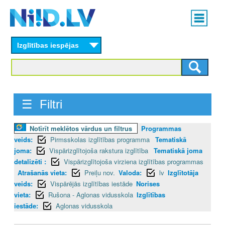
Skip
Main
to
menu
N
main
content
Izglītības iespējas
I
I
D
☰ Filtri
.
Notīrīt meklētos vārdus un filtrus
Programmas
L
veids:
Pirmsskolas izglītības programma
Tematiskā
V
joma:
Vispārizglītojoša rakstura izglītība
Tematiskā joma
detalizēti :
Vispārizglītojoša virziena izglītības programmas
Atrašanās vieta:
Preiļu nov.
Valoda:
lv
Izglītotāja
veids:
Vispārējās izglītības iestāde
Norises
vieta:
Rušona - Aglonas vidusskola
Izglītības
iestāde:
Aglonas vidusskola