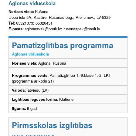
Aglonas vidusskola
Norises vieta:
Rušona
Liepu iela 5A, Kastīre, Rušonas pag., Preiļu nov., LV-5329
Tel:
65321373; 65326451
E-pasts:
aglonasvsk@preili.lv; rusonaspsk@preili.lv
Pamatizglītības programma
Aglonas vidusskola
Norises vieta:
Aglona, Rušona
Programmas veids:
Pamatizglītība 1.-9.klase 1.-2. LKI
(programma ar kodu 21)
Valoda:
latviešu (LV)
Izglītības ieguves forma:
Klātiene
Ilgums:
9 gadi
Pirmsskolas izglītības