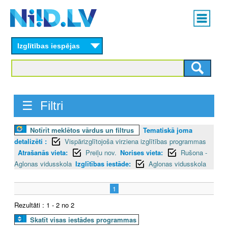
Skip
Main
to
menu
N
main
content
Izglītības iespējas
I
I
D
☰ Filtri
.
Notīrīt meklētos vārdus un filtrus
Tematiskā joma
L
detalizēti :
Vispārizglītojoša virziena izglītības programmas
V
Atrašanās vieta:
Preiļu nov.
Norises vieta:
Rušona -
Aglonas vidusskola
Izglītības iestāde:
Aglonas vidusskola
1
Rezultāti : 1 - 2 no 2
Skatīt visas iestādes programmas