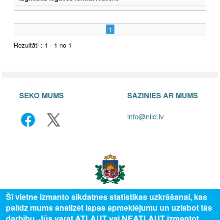
1
Rezultāti : 1 - 1 no 1
SEKO MUMS
SAZINIES AR MUMS
info@niid.lv
Šī vietne izmanto sīkdatnes statistikas uzkrāšanai, kas
palīdz mums analizēt lapas apmeklējumu un uzlabot tās
© 2025 Valsts izglītības attīstības aģentūra, publicētā satura visas tiesības
darbību. Jūs varat ATĻAUT vai NEATĻAUT izmantot