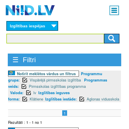
Skip
Main
to
menu
N
main
content
Izglītības iespējas
I
I
D
☰ Filtri
.
Notīrīt meklētos vārdus un filtrus
Programmu
L
grupa:
Vispārējā pirmsskolas izglītība
Programmas
V
veids:
Pirmsskolas izglītības programma
Valoda:
lv
Izglītības ieguves
forma:
Klātiene
Izglītības iestāde:
Aglonas vidusskola
1
Rezultāti : 1 - 1 no 1