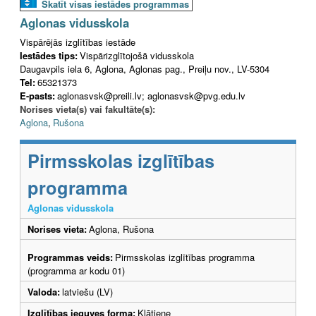
Skatīt visas iestādes programmas
Aglonas vidusskola
Vispārējās izglītības iestāde
Iestādes tips:
Vispārizglītojošā vidusskola
Daugavpils iela 6, Aglona, Aglonas pag., Preiļu nov., LV-5304
Tel:
65321373
E-pasts:
aglonasvsk@preili.lv; aglonasvsk@pvg.edu.lv
Norises vieta(s) vai fakultāte(s):
Aglona
,
Rušona
Pirmsskolas izglītības
programma
Aglonas vidusskola
Norises vieta:
Aglona, Rušona
Programmas veids:
Pirmsskolas izglītības programma
(programma ar kodu 01)
Valoda:
latviešu (LV)
Izglītības ieguves forma:
Klātiene