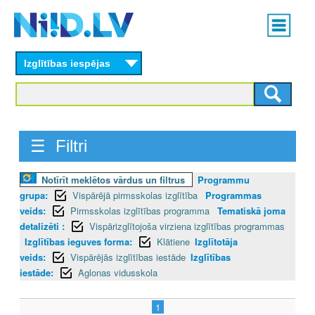
Skip
Main
to
menu
N
main
content
Izglītības iespējas
I
I
D
☰ Filtri
.
Notīrīt meklētos vārdus un filtrus
Programmu
L
grupa:
Vispārējā pirmsskolas izglītība
Programmas
V
veids:
Pirmsskolas izglītības programma
Tematiskā joma
detalizēti :
Vispārizglītojoša virziena izglītības programmas
Izglītības ieguves forma:
Klātiene
Izglītotāja
veids:
Vispārējās izglītības iestāde
Izglītības
iestāde:
Aglonas vidusskola
1