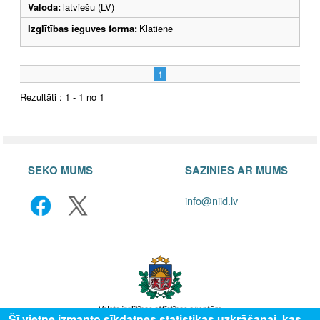
Valoda:
latviešu (LV)
Izglītības ieguves forma:
Klātiene
1
Rezultāti : 1 - 1 no 1
SEKO MUMS
SAZINIES AR MUMS
info@niid.lv
Šī vietne izmanto sīkdatnes statistikas uzkrāšanai, kas