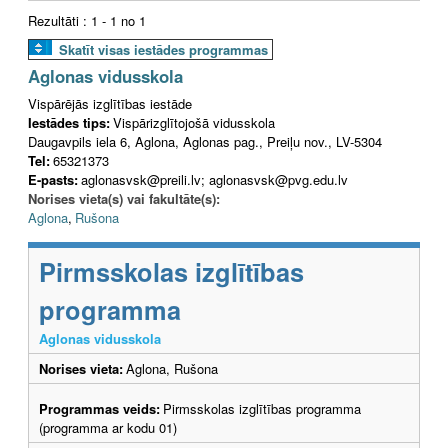
Rezultāti : 1 - 1 no 1
Skatīt visas iestādes programmas
Aglonas vidusskola
Vispārējās izglītības iestāde
Iestādes tips:
Vispārizglītojošā vidusskola
Daugavpils iela 6, Aglona, Aglonas pag., Preiļu nov., LV-5304
Tel:
65321373
E-pasts:
aglonasvsk@preili.lv; aglonasvsk@pvg.edu.lv
Norises vieta(s) vai fakultāte(s):
Aglona
,
Rušona
Pirmsskolas izglītības
programma
Aglonas vidusskola
Norises vieta:
Aglona, Rušona
Programmas veids:
Pirmsskolas izglītības programma
(programma ar kodu 01)