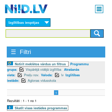
Skip
Main
to
menu
N
main
content
Izglītības iespējas
I
I
D
☰ Filtri
.
Notīrīt meklētos vārdus un filtrus
Programmu
L
grupa:
Vispārējā vidējā izglītība
Atrašanās
V
vieta:
Preiļu nov.
Valoda:
lv
Izglītības
iestāde:
Aglonas vidusskola
1
Rezultāti : 1 - 1 no 1
Skatīt visas iestādes programmas