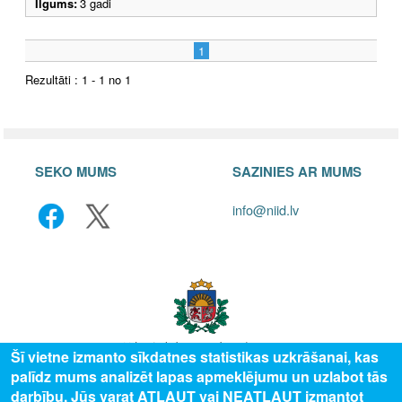
Ilgums:
3 gadi
1
Rezultāti : 1 - 1 no 1
SEKO MUMS
SAZINIES AR MUMS
info@niid.lv
Šī vietne izmanto sīkdatnes statistikas uzkrāšanai, kas
palīdz mums analizēt lapas apmeklējumu un uzlabot tās
© 2025 Valsts izglītības attīstības aģentūra, publicētā satura visas tiesības
darbību. Jūs varat ATĻAUT vai NEATĻAUT izmantot