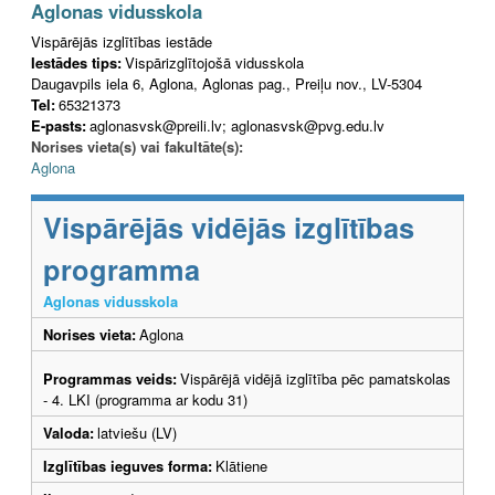
Aglonas vidusskola
Vispārējās izglītības iestāde
Iestādes tips:
Vispārizglītojošā vidusskola
Daugavpils iela 6, Aglona, Aglonas pag., Preiļu nov., LV-5304
Tel:
65321373
E-pasts:
aglonasvsk@preili.lv; aglonasvsk@pvg.edu.lv
Norises vieta(s) vai fakultāte(s):
Aglona
Vispārējās vidējās izglītības
programma
Aglonas vidusskola
Norises vieta:
Aglona
Programmas veids:
Vispārējā vidējā izglītība pēc pamatskolas
- 4. LKI (programma ar kodu 31)
Valoda:
latviešu (LV)
Izglītības ieguves forma:
Klātiene