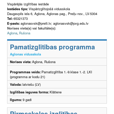
Vispārējās izglītības iestāde
Iestādes tips:
Vispārizglītojošā vidusskola
Daugavpils iela 6, Aglona, Aglonas pag., Preiļu nov., LV-5304
Tel:
65321373
E-pasts:
aglonasvsk@preili.lv; aglonasvsk@pvg.edu.lv
Norises vieta(s) vai fakultāte(s):
Aglona
,
Rušona
Pamatizglītības programma
Aglonas vidusskola
Norises vieta:
Aglona, Rušona
Programmas veids:
Pamatizglītība 1.-9.klase 1.-2. LKI
(programma ar kodu 21)
Valoda:
latviešu (LV)
Izglītības ieguves forma:
Klātiene
Ilgums:
9 gadi
Pirmsskolas izglītības