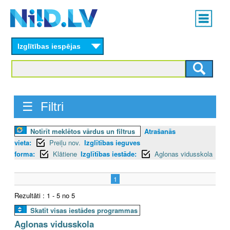
Skip
Main
to
menu
N
main
content
Izglītības iespējas
I
I
D
☰ Filtri
.
Notīrīt meklētos vārdus un filtrus
Atrašanās
L
vieta:
Preiļu nov.
Izglītības ieguves
V
forma:
Klātiene
Izglītības iestāde:
Aglonas vidusskola
1
Rezultāti : 1 - 5 no 5
Skatīt visas iestādes programmas
Aglonas vidusskola