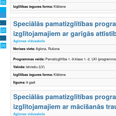
[5]
Izglītības ieguves forma:
Klātiene
Speciālās pamatizglītības prog
[2]
izglītojamajiem ar garīgās attīs
Aglonas vidusskola
[5]
Norises vieta:
Aglona, Rušona
Programmas veids:
Pamatizglītība 1.-9.klase 1.-2. LKI (programma
Valoda:
latviešu (LV)
Izglītības ieguves forma:
Klātiene
Ilgums:
9 gadi
Speciālās pamatizglītības prog
izglītojamajiem ar mācīšanās tr
Aglonas vidusskola