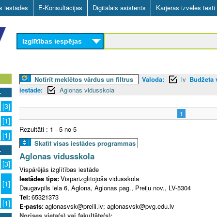
Skip
as iestādes
E-Konsultācijas
Digitālais asistents
Karjeras izvēles testi
to
main
Izglītības iespējas
content
Notīrīt meklētos vārdus un filtrus
Valoda:
lv
Budžeta v
iestāde:
Aglonas vidusskola
[3]
1
[1]
Rezultāti : 1 - 5 no 5
[1]
Skatīt visas iestādes programmas
Aglonas vidusskola
[3]
Vispārējās izglītības iestāde
Iestādes tips:
Vispārizglītojošā vidusskola
[1]
Daugavpils iela 6, Aglona, Aglonas pag., Preiļu nov., LV-5304
Tel:
65321373
[1]
E-pasts:
aglonasvsk@preili.lv; aglonasvsk@pvg.edu.lv
Norises vieta(s) vai fakultāte(s):