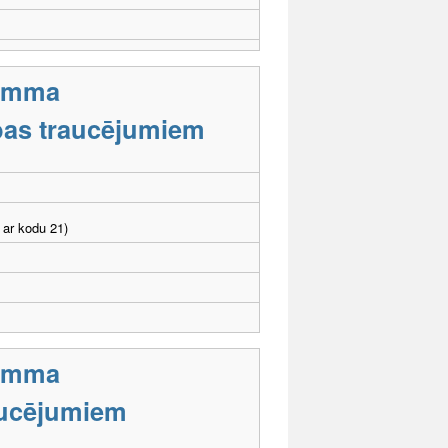
ramma
tības traucējumiem
 ar kodu 21)
ramma
aucējumiem