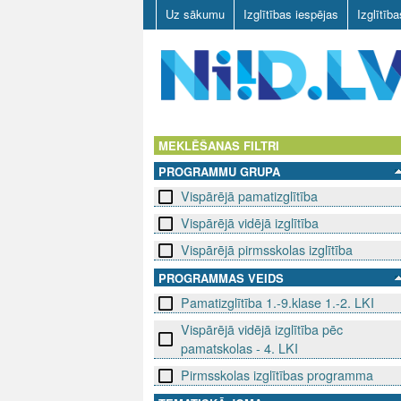
Uz sākumu
Izglītības iespējas
Izglītīb
N
I
MEKLĒŠANAS FILTRI
PROGRAMMU GRUPA
I
Vispārējā pamatizglītība
D
Vispārējā vidējā izglītība
.
Vispārējā pirmsskolas izglītība
PROGRAMMAS VEIDS
L
Pamatizglītība 1.-9.klase 1.-2. LKI
V
Vispārējā vidējā izglītība pēc
pamatskolas - 4. LKI
Pirmsskolas izglītības programma