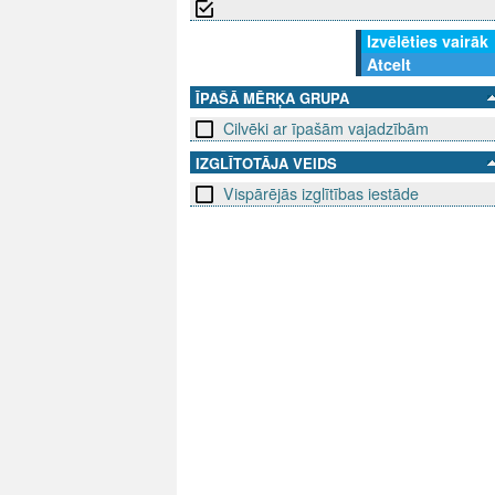
Izvēlēties vairāk
Atcelt
ĪPAŠĀ MĒRĶA GRUPA
Cilvēki ar īpašām vajadzībām
IZGLĪTOTĀJA VEIDS
Vispārējās izglītības iestāde