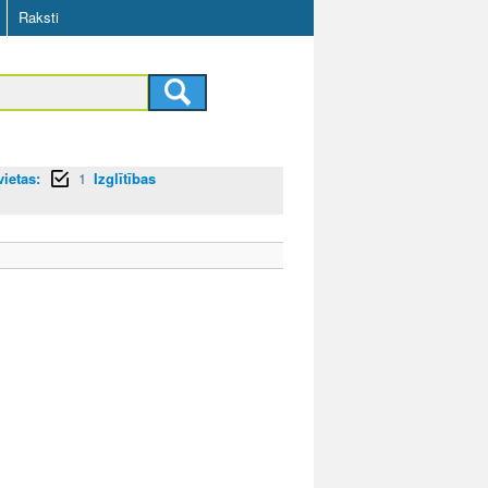
Raksti
ietas:
1
Izglītības