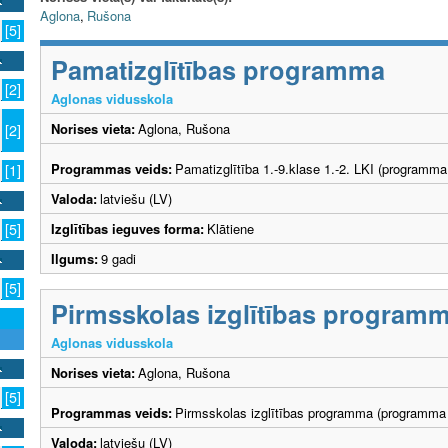
Aglona
,
Rušona
[5]
Pamatizglītības programma
[2]
Aglonas vidusskola
Norises vieta:
Aglona, Rušona
[2]
Programmas veids:
Pamatizglītība 1.-9.klase 1.-2. LKI (programma
[1]
Valoda:
latviešu (LV)
Izglītības ieguves forma:
Klātiene
[5]
Ilgums:
9 gadi
[5]
Pirmsskolas izglītības program
Aglonas vidusskola
Norises vieta:
Aglona, Rušona
[5]
Programmas veids:
Pirmsskolas izglītības programma (programma 
Valoda:
latviešu (LV)