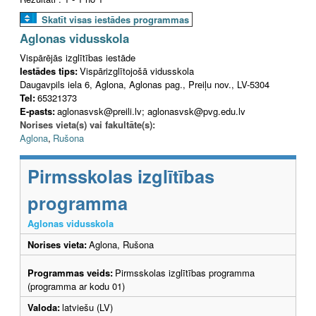
Skatīt visas iestādes programmas
Aglonas vidusskola
Vispārējās izglītības iestāde
Iestādes tips:
Vispārizglītojošā vidusskola
Daugavpils iela 6, Aglona, Aglonas pag., Preiļu nov., LV-5304
Tel:
65321373
E-pasts:
aglonasvsk@preili.lv; aglonasvsk@pvg.edu.lv
Norises vieta(s) vai fakultāte(s):
Aglona
,
Rušona
Pirmsskolas izglītības
programma
Aglonas vidusskola
Norises vieta:
Aglona, Rušona
Programmas veids:
Pirmsskolas izglītības programma
(programma ar kodu 01)
Valoda:
latviešu (LV)