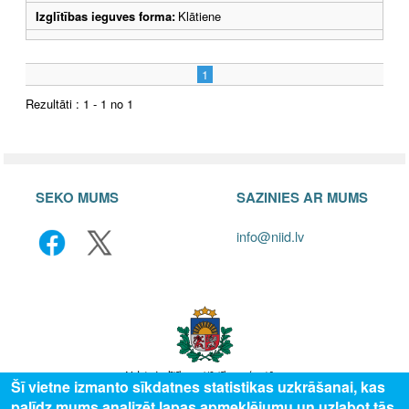
Izglītības ieguves forma:
Klātiene
1
Rezultāti : 1 - 1 no 1
SEKO MUMS
SAZINIES AR MUMS
info@niid.lv
Šī vietne izmanto sīkdatnes statistikas uzkrāšanai, kas
palīdz mums analizēt lapas apmeklējumu un uzlabot tās