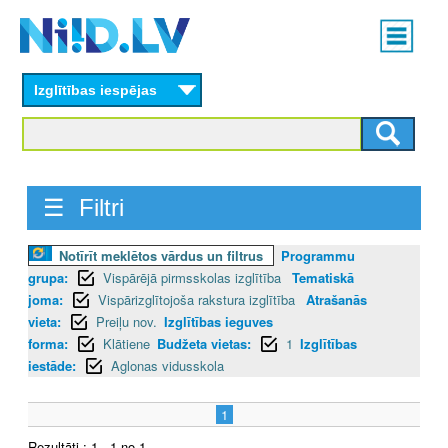
Skip
Main
to
menu
N
main
content
Izglītības iespējas
I
I
D
☰ Filtri
.
Notīrīt meklētos vārdus un filtrus
Programmu
L
grupa:
Vispārējā pirmsskolas izglītība
Tematiskā
V
joma:
Vispārizglītojoša rakstura izglītība
Atrašanās
vieta:
Preiļu nov.
Izglītības ieguves
forma:
Klātiene
Budžeta vietas:
1
Izglītības
iestāde:
Aglonas vidusskola
1
Rezultāti : 1 - 1 no 1