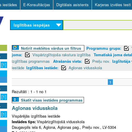
Skip
as iestādes
E-Konsultācijas
Digitālais asistents
Karjeras izvēles testi
to
main
Izglītības iespējas
content
Notīrīt meklētos vārdus un filtrus
Programmu grupa:
joma:
Vispārizglītojoša rakstura izglītība
Tematiskā joma detali
izglītības programmas
Atrašanās vieta:
Preiļu nov.
Izglītotāja
[1]
iestāde
Izglītības iestāde:
Aglonas vidusskola
1
Rezultāti : 1 - 1 no 1
[1]
Skatīt visas iestādes programmas
Aglonas vidusskola
[1]
Vispārējās izglītības iestāde
Iestādes tips:
Vispārizglītojošā vidusskola
Daugavpils iela 6, Aglona, Aglonas pag., Preiļu nov., LV-5304