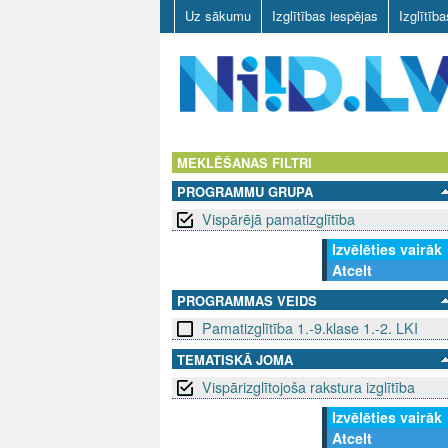
Uz sākumu
Izglītības iespējas
Izglītīb
N
I
MEKLĒŠANAS FILTRI
PROGRAMMU GRUPA
I
Vispārējā pamatizglītība
D
Izvēlēties vairāk
Atcelt
.
PROGRAMMAS VEIDS
L
Pamatizglītība 1.-9.klase 1.-2. LKI
V
TEMATISKĀ JOMA
Vispārizglītojoša rakstura izglītība
Izvēlēties vairāk
Atcelt