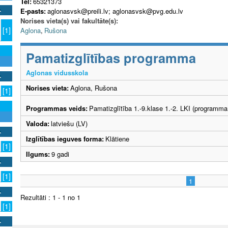
Tel:
65321373
E-pasts:
aglonasvsk@preili.lv; aglonasvsk@pvg.edu.lv
Norises vieta(s) vai fakultāte(s):
[1]
Aglona
,
Rušona
Pamatizglītības programma
Aglonas vidusskola
Norises vieta:
Aglona, Rušona
[1]
Programmas veids:
Pamatizglītība 1.-9.klase 1.-2. LKI (programma
Valoda:
latviešu (LV)
Izglītības ieguves forma:
Klātiene
[1]
Ilgums:
9 gadi
[1]
1
Rezultāti : 1 - 1 no 1
[1]