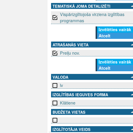
TEMATISKĀ JOMA DETALIZĒTI
Vispārizglītojoša virziena izglītības
programmas
Izvēlēties vairāk
Atcelt
ATRAŠANĀS VIETA
Preiļu nov.
Izvēlēties vairāk
Atcelt
VALODA
lv
IZGLĪTĪBAS IEGUVES FORMA
Klātiene
BUDŽETA VIETAS
IZGLĪTOTĀJA VEIDS