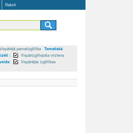
Raksti
Vispārējā pamatizglītība
Tematiskā
zēti :
Vispārizglītojoša virziena
 veids:
Vispārējās izglītības