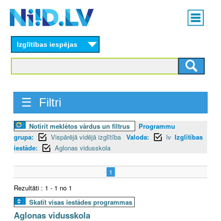
Skip
Main
to
menu
N
main
content
Izglītības iespējas
I
I
D
☰ Filtri
.
Notīrīt meklētos vārdus un filtrus
Programmu
L
grupa:
Vispārējā vidējā izglītība
Valoda:
lv
Izglītības
V
iestāde:
Aglonas vidusskola
1
Rezultāti : 1 - 1 no 1
Skatīt visas iestādes programmas
Aglonas vidusskola