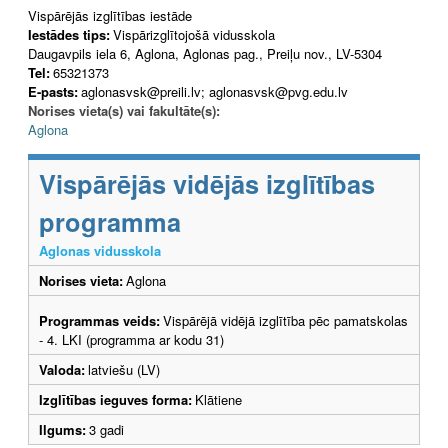
Vispārējās izglītības iestāde
Iestādes tips:
Vispārizglītojošā vidusskola
Daugavpils iela 6, Aglona, Aglonas pag., Preiļu nov., LV-5304
Tel:
65321373
E-pasts:
aglonasvsk@preili.lv; aglonasvsk@pvg.edu.lv
Norises vieta(s) vai fakultāte(s):
Aglona
Vispārējās vidējās izglītības
programma
Aglonas vidusskola
Norises vieta:
Aglona
Programmas veids:
Vispārējā vidējā izglītība pēc pamatskolas
- 4. LKI (programma ar kodu 31)
Valoda:
latviešu (LV)
Izglītības ieguves forma:
Klātiene
Ilgums:
3 gadi