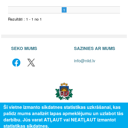
1
Rezultāti : 1 - 1 no 1
SEKO MUMS
SAZINIES AR MUMS
info@niid.lv
Šī vietne izmanto sīkdatnes statistikas uzkrāšanai, kas
palīdz mums analizēt lapas apmeklējumu un uzlabot tās
© 2025 Valsts izglītības attīstības aģentūra, publicētā satura visas tiesības
darbību. Jūs varat ATĻAUT vai NEATĻAUT izmantot
aizsargātas.
statistikas sīkdatnes.