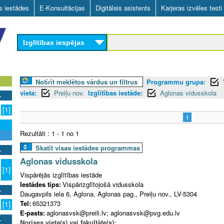
Skip
as iestādes
E-Konsultācijas
Digitālais asistents
Karjeras izvēles testi
to
main
Izglītības iespējas
content
Notīrīt meklētos vārdus un filtrus
Programmu grupa:
vieta:
Preiļu nov.
Izglītības iestāde:
Aglonas vidusskola
[1]
1
Rezultāti : 1 - 1 no 1
Skatīt visas iestādes programmas
Aglonas vidusskola
[1]
Vispārējās izglītības iestāde
Iestādes tips:
Vispārizglītojošā vidusskola
Daugavpils iela 6, Aglona, Aglonas pag., Preiļu nov., LV-5304
Tel:
65321373
[1]
E-pasts:
aglonasvsk@preili.lv; aglonasvsk@pvg.edu.lv
Norises vieta(s) vai fakultāte(s):