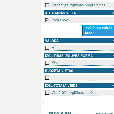
Vispārējās izglītības programmas
ATRAŠANĀS VIETA
Preiļu nov.
Izvēlēties vairāk
Atcelt
VALODA
lv
IZGLĪTĪBAS IEGUVES FORMA
Klātiene
BUDŽETA VIETAS
IZGLĪTOTĀJA VEIDS
Vispārējās izglītības iestāde
SEKO MUMS