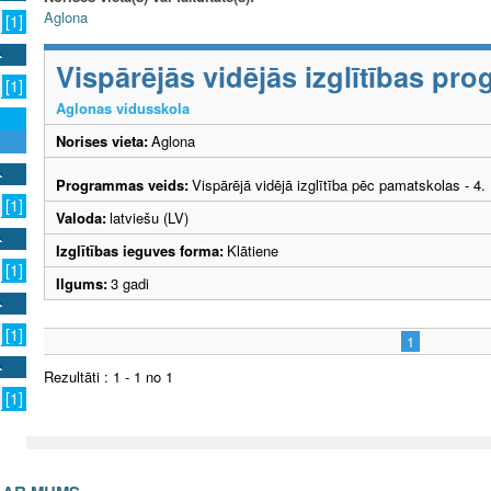
Aglona
[1]
Vispārējās vidējās izglītības p
[1]
Aglonas vidusskola
Norises vieta:
Aglona
Programmas veids:
Vispārējā vidējā izglītība pēc pamatskolas - 4
[1]
Valoda:
latviešu (LV)
Izglītības ieguves forma:
Klātiene
[1]
Ilgums:
3 gadi
[1]
1
Rezultāti : 1 - 1 no 1
[1]