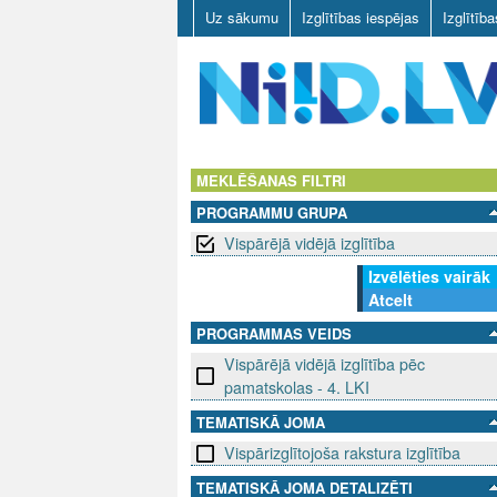
Uz sākumu
Izglītības iespējas
Izglītīb
N
I
MEKLĒŠANAS FILTRI
PROGRAMMU GRUPA
I
Vispārējā vidējā izglītība
D
Izvēlēties vairāk
Atcelt
.
PROGRAMMAS VEIDS
L
Vispārējā vidējā izglītība pēc
pamatskolas - 4. LKI
V
TEMATISKĀ JOMA
Vispārizglītojoša rakstura izglītība
TEMATISKĀ JOMA DETALIZĒTI