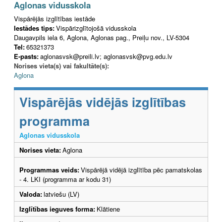
Aglonas vidusskola
Vispārējās izglītības iestāde
Iestādes tips:
Vispārizglītojošā vidusskola
Daugavpils iela 6, Aglona, Aglonas pag., Preiļu nov., LV-5304
Tel:
65321373
E-pasts:
aglonasvsk@preili.lv; aglonasvsk@pvg.edu.lv
Norises vieta(s) vai fakultāte(s):
Aglona
Vispārējās vidējās izglītības
programma
Aglonas vidusskola
Norises vieta:
Aglona
Programmas veids:
Vispārējā vidējā izglītība pēc pamatskolas
- 4. LKI (programma ar kodu 31)
Valoda:
latviešu (LV)
Izglītības ieguves forma:
Klātiene