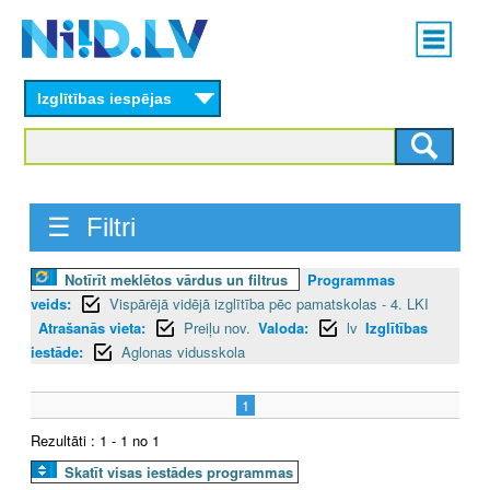
Skip
Main
to
menu
N
main
content
Izglītības iespējas
I
I
D
☰ Filtri
.
Notīrīt meklētos vārdus un filtrus
Programmas
L
veids:
Vispārējā vidējā izglītība pēc pamatskolas - 4. LKI
V
Atrašanās vieta:
Preiļu nov.
Valoda:
lv
Izglītības
iestāde:
Aglonas vidusskola
1
Rezultāti : 1 - 1 no 1
Skatīt visas iestādes programmas