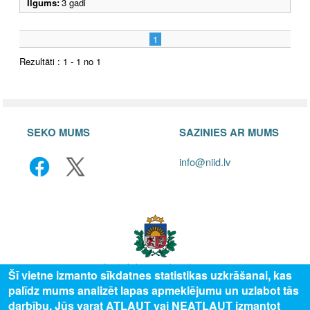
Ilgums:
3 gadi
1
Rezultāti : 1 - 1 no 1
SEKO MUMS
SAZINIES AR MUMS
info@niid.lv
Šī vietne izmanto sīkdatnes statistikas uzkrāšanai, kas
palīdz mums analizēt lapas apmeklējumu un uzlabot tās
© 2025 Valsts izglītības attīstības aģentūra, publicētā satura visas tiesības
darbību. Jūs varat ATĻAUT vai NEATĻAUT izmantot