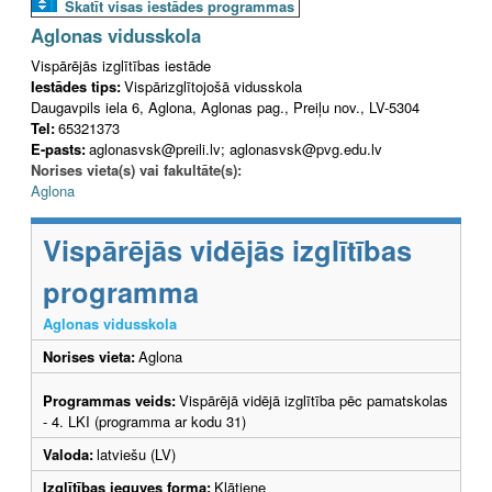
Skatīt visas iestādes programmas
Aglonas vidusskola
Vispārējās izglītības iestāde
Iestādes tips:
Vispārizglītojošā vidusskola
Daugavpils iela 6, Aglona, Aglonas pag., Preiļu nov., LV-5304
Tel:
65321373
E-pasts:
aglonasvsk@preili.lv; aglonasvsk@pvg.edu.lv
Norises vieta(s) vai fakultāte(s):
Aglona
Vispārējās vidējās izglītības
programma
Aglonas vidusskola
Norises vieta:
Aglona
Programmas veids:
Vispārējā vidējā izglītība pēc pamatskolas
- 4. LKI (programma ar kodu 31)
Valoda:
latviešu (LV)
Izglītības ieguves forma:
Klātiene