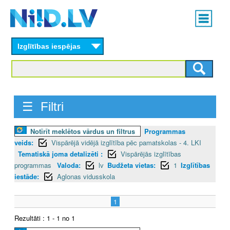
Skip
Main
to
menu
N
main
content
Izglītības iespējas
I
I
D
☰ Filtri
.
Notīrīt meklētos vārdus un filtrus
Programmas
L
veids:
Vispārējā vidējā izglītība pēc pamatskolas - 4. LKI
V
Tematiskā joma detalizēti :
Vispārējās izglītības
programmas
Valoda:
lv
Budžeta vietas:
1
Izglītības
iestāde:
Aglonas vidusskola
1
Rezultāti : 1 - 1 no 1