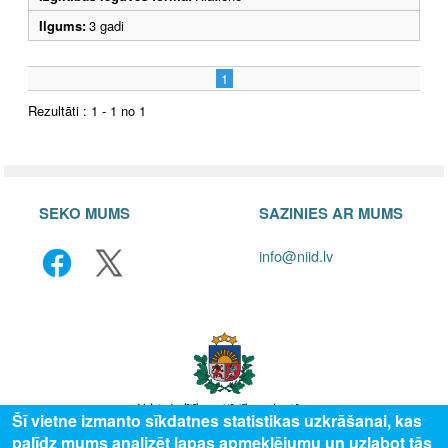
Ilgums:
3 gadi
1
Rezultāti : 1 - 1 no 1
SEKO MUMS
SAZINIES AR MUMS
info@niid.lv
Šī vietne izmanto sīkdatnes statistikas uzkrāšanai, kas
palīdz mums analizēt lapas apmeklējumu un uzlabot tās