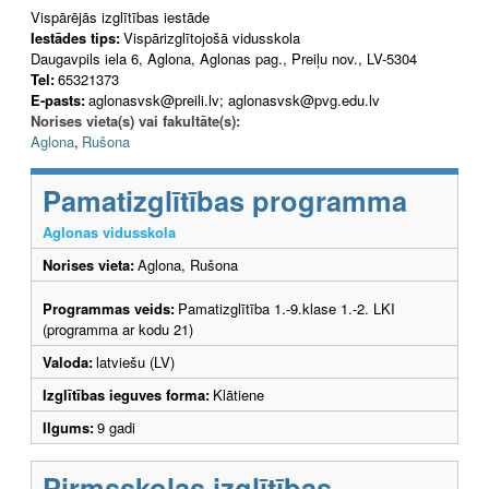
Vispārējās izglītības iestāde
Iestādes tips:
Vispārizglītojošā vidusskola
Daugavpils iela 6, Aglona, Aglonas pag., Preiļu nov., LV-5304
Tel:
65321373
E-pasts:
aglonasvsk@preili.lv; aglonasvsk@pvg.edu.lv
Norises vieta(s) vai fakultāte(s):
Aglona
,
Rušona
Pamatizglītības programma
Aglonas vidusskola
Norises vieta:
Aglona, Rušona
Programmas veids:
Pamatizglītība 1.-9.klase 1.-2. LKI
(programma ar kodu 21)
Valoda:
latviešu (LV)
Izglītības ieguves forma:
Klātiene
Ilgums:
9 gadi
Pirmsskolas izglītības