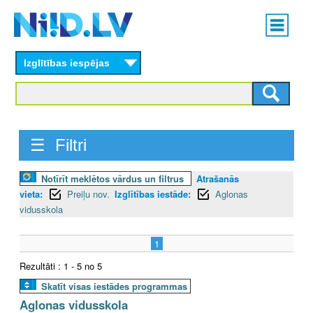
Skip
Main
to
menu
N
main
content
Izglītības iespējas
I
I
D
☰ Filtri
.
Notīrīt meklētos vārdus un filtrus
Atrašanās
L
vieta:
Preiļu nov.
Izglītības iestāde:
Aglonas
V
vidusskola
1
Rezultāti : 1 - 5 no 5
Skatīt visas iestādes programmas
Aglonas vidusskola