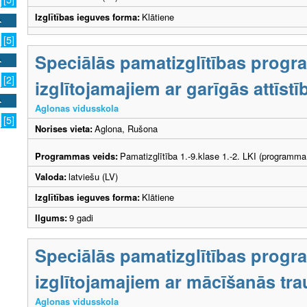
Izglītības ieguves forma:
Klātiene
[5]
Speciālās pamatizglītības prog
[2]
izglītojamajiem ar garīgās attīs
Aglonas vidusskola
[5]
Norises vieta:
Aglona, Rušona
Programmas veids:
Pamatizglītība 1.-9.klase 1.-2. LKI (programma
Valoda:
latviešu (LV)
Izglītības ieguves forma:
Klātiene
Ilgums:
9 gadi
Speciālās pamatizglītības prog
izglītojamajiem ar mācīšanās tr
Aglonas vidusskola