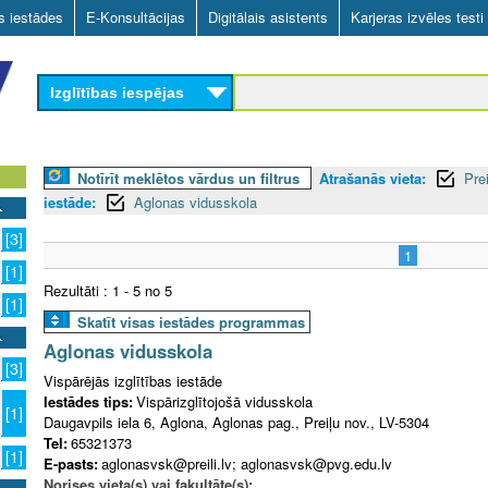
Skip
as iestādes
E-Konsultācijas
Digitālais asistents
Karjeras izvēles testi
to
main
Izglītības iespējas
content
Notīrīt meklētos vārdus un filtrus
Atrašanās vieta:
Pre
iestāde:
Aglonas vidusskola
[3]
1
[1]
Rezultāti : 1 - 5 no 5
[1]
Skatīt visas iestādes programmas
Aglonas vidusskola
[3]
Vispārējās izglītības iestāde
Iestādes tips:
Vispārizglītojošā vidusskola
[1]
Daugavpils iela 6, Aglona, Aglonas pag., Preiļu nov., LV-5304
Tel:
65321373
[1]
E-pasts:
aglonasvsk@preili.lv; aglonasvsk@pvg.edu.lv
Norises vieta(s) vai fakultāte(s):