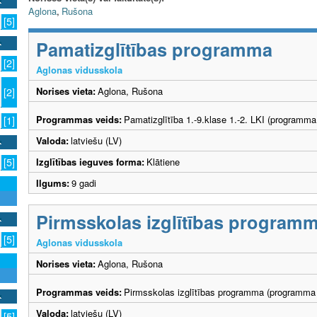
Aglona
,
Rušona
[5]
Pamatizglītības programma
[2]
Aglonas vidusskola
Norises vieta:
Aglona, Rušona
[2]
Programmas veids:
Pamatizglītība 1.-9.klase 1.-2. LKI (programma
[1]
Valoda:
latviešu (LV)
Izglītības ieguves forma:
Klātiene
[5]
Ilgums:
9 gadi
Pirmsskolas izglītības program
[5]
Aglonas vidusskola
Norises vieta:
Aglona, Rušona
Programmas veids:
Pirmsskolas izglītības programma (programma 
Valoda:
latviešu (LV)
[5]