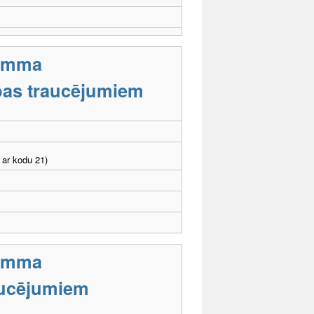
ramma
tības traucējumiem
 ar kodu 21)
ramma
aucējumiem