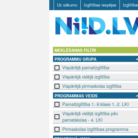
Uz sākumu
Izglītības iespējas
Izglītīb
N
I
MEKLĒŠANAS FILTRI
PROGRAMMU GRUPA
I
Vispārējā pamatizglītība
D
Vispārējā vidējā izglītība
.
Vispārējā pirmsskolas izglītība
PROGRAMMAS VEIDS
L
Pamatizglītība 1.-9.klase 1.-2. LKI
V
Vispārējā vidējā izglītība pēc
pamatskolas - 4. LKI
Pirmsskolas izglītības programma