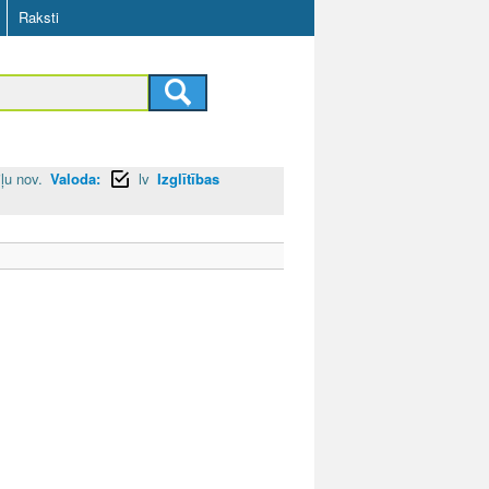
Raksti
iļu nov.
Valoda:
lv
Izglītības