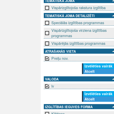
TEMATISKĀ JOMA
Vispārizglītojoša rakstura izglītība
TEMATISKĀ JOMA DETALIZĒTI
Speciālās izglītības programmas
Vispārizglītojoša virziena izglītības
programmas
Vispārējās izglītības programmas
ATRAŠANĀS VIETA
Preiļu nov.
Izvēlēties vairāk
Atcelt
VALODA
lv
Izvēlēties vairāk
Atcelt
IZGLĪTĪBAS IEGUVES FORMA
Klātiene