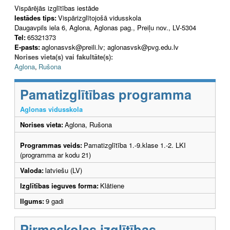
Vispārējās izglītības iestāde
Iestādes tips:
Vispārizglītojošā vidusskola
Daugavpils iela 6, Aglona, Aglonas pag., Preiļu nov., LV-5304
Tel:
65321373
E-pasts:
aglonasvsk@preili.lv; aglonasvsk@pvg.edu.lv
Norises vieta(s) vai fakultāte(s):
Aglona
,
Rušona
Pamatizglītības programma
Aglonas vidusskola
Norises vieta:
Aglona, Rušona
Programmas veids:
Pamatizglītība 1.-9.klase 1.-2. LKI
(programma ar kodu 21)
Valoda:
latviešu (LV)
Izglītības ieguves forma:
Klātiene
Ilgums:
9 gadi
Pirmsskolas izglītības