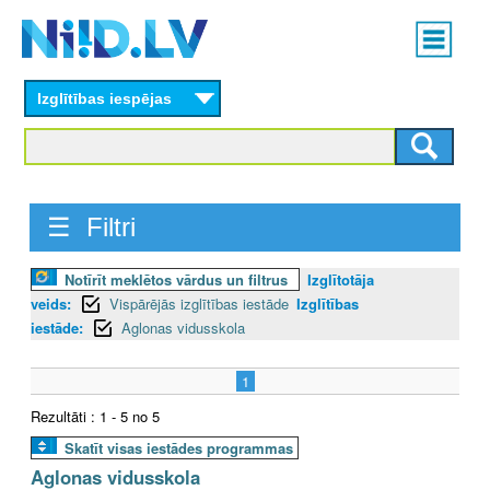
Skip
Main
to
menu
N
main
content
Izglītības iespējas
I
I
D
☰ Filtri
.
Notīrīt meklētos vārdus un filtrus
Izglītotāja
L
veids:
Vispārējās izglītības iestāde
Izglītības
V
iestāde:
Aglonas vidusskola
1
Rezultāti : 1 - 5 no 5
Skatīt visas iestādes programmas
Aglonas vidusskola