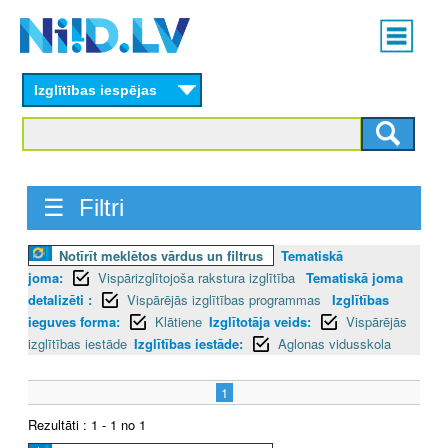
Skip
Main
to
menu
N
main
content
Izglītības iespējas
I
I
D
☰ Filtri
.
Notīrīt meklētos vārdus un filtrus
Tematiskā
L
joma:
Vispārizglītojoša rakstura izglītība
Tematiskā joma
V
detalizēti :
Vispārējās izglītības programmas
Izglītības
ieguves forma:
Klātiene
Izglītotāja veids:
Vispārējās
izglītības iestāde
Izglītības iestāde:
Aglonas vidusskola
1
Rezultāti : 1 - 1 no 1