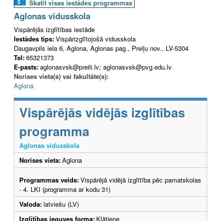
Skatīt visas iestādes programmas
Aglonas vidusskola
Vispārējās izglītības iestāde
Iestādes tips:
Vispārizglītojošā vidusskola
Daugavpils iela 6, Aglona, Aglonas pag., Preiļu nov., LV-5304
Tel:
65321373
E-pasts:
aglonasvsk@preili.lv; aglonasvsk@pvg.edu.lv
Norises vieta(s) vai fakultāte(s):
Aglona
Vispārējās vidējās izglītības
programma
Aglonas vidusskola
Norises vieta:
Aglona
Programmas veids:
Vispārējā vidējā izglītība pēc pamatskolas
- 4. LKI (programma ar kodu 31)
Valoda:
latviešu (LV)
Izglītības ieguves forma:
Klātiene