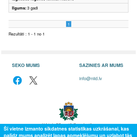
Ilgums:
3 gadi
1
Rezultāti : 1 - 1 no 1
SEKO MUMS
SAZINIES AR MUMS
info@niid.lv
Šī vietne izmanto sīkdatnes statistikas uzkrāšanai, kas
palīdz mums analizēt lapas apmeklējumu un uzlabot tās