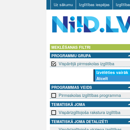
Uz sākumu
Izglītības iespējas
Izglītīb
N
I
MEKLĒŠANAS FILTRI
PROGRAMMU GRUPA
I
Vispārējā pirmsskolas izglītība
D
Izvēlēties vairāk
Atcelt
.
PROGRAMMAS VEIDS
L
Pirmsskolas izglītības programma
V
TEMATISKĀ JOMA
Vispārizglītojoša rakstura izglītība
TEMATISKĀ JOMA DETALIZĒTI
Vispārizglītojoša virziena izglītības