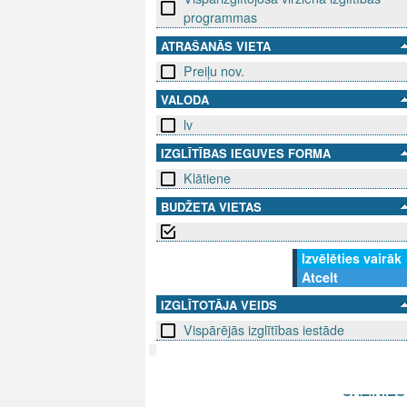
programmas
ATRAŠANĀS VIETA
Preiļu nov.
VALODA
lv
IZGLĪTĪBAS IEGUVES FORMA
Klātiene
BUDŽETA VIETAS
Izvēlēties vairāk
Atcelt
IZGLĪTOTĀJA VEIDS
Vispārējās izglītības iestāde
SEKO MUMS
SAZINIE