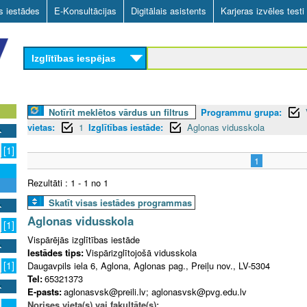
Skip
as iestādes
E-Konsultācijas
Digitālais asistents
Karjeras izvēles testi
to
main
Izglītības iespējas
content
Notīrīt meklētos vārdus un filtrus
Programmu grupa:
vietas:
1
Izglītības iestāde:
Aglonas vidusskola
[1]
1
Rezultāti : 1 - 1 no 1
Skatīt visas iestādes programmas
Aglonas vidusskola
[1]
Vispārējās izglītības iestāde
Iestādes tips:
Vispārizglītojošā vidusskola
[1]
Daugavpils iela 6, Aglona, Aglonas pag., Preiļu nov., LV-5304
Tel:
65321373
E-pasts:
aglonasvsk@preili.lv; aglonasvsk@pvg.edu.lv
Norises vieta(s) vai fakultāte(s):