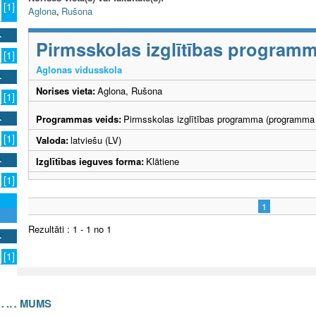
[1]
Aglona
,
Rušona
Pirmsskolas izglītības program
[1]
Aglonas vidusskola
Norises vieta:
Aglona, Rušona
[1]
Programmas veids:
Pirmsskolas izglītības programma (programma 
[1]
Valoda:
latviešu (LV)
Izglītības ieguves forma:
Klātiene
[1]
1
Rezultāti : 1 - 1 no 1
[1]
S AR MUMS