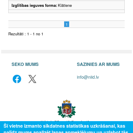
Izglītības ieguves forma:
Klātiene
1
Rezultāti : 1 - 1 no 1
SEKO MUMS
SAZINIES AR MUMS
info@niid.lv
Šī vietne izmanto sīkdatnes statistikas uzkrāšanai, kas
palīdz mums analizēt lapas apmeklējumu un uzlabot tās