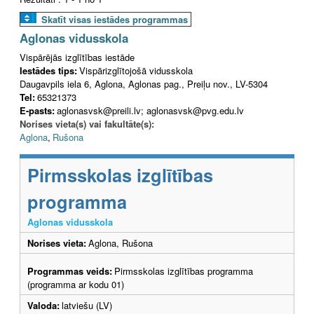
Skatīt visas iestādes programmas
Aglonas vidusskola
Vispārējās izglītības iestāde
Iestādes tips:
Vispārizglītojošā vidusskola
Daugavpils iela 6, Aglona, Aglonas pag., Preiļu nov., LV-5304
Tel:
65321373
E-pasts:
aglonasvsk@preili.lv; aglonasvsk@pvg.edu.lv
Norises vieta(s) vai fakultāte(s):
Aglona
,
Rušona
Pirmsskolas izglītības
programma
Aglonas vidusskola
Norises vieta:
Aglona, Rušona
Programmas veids:
Pirmsskolas izglītības programma
(programma ar kodu 01)
Valoda:
latviešu (LV)