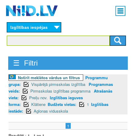
Skip
Main
to
menu
N
main
content
Izglītības iespējas
I
I
D
☰ Filtri
.
Notīrīt meklētos vārdus un filtrus
Programmu
L
grupa:
Vispārējā pirmsskolas izglītība
Programmas
V
veids:
Pirmsskolas izglītības programma
Atrašanās
vieta:
Preiļu nov.
Izglītības ieguves
forma:
Klātiene
Budžeta vietas:
1
Izglītības
iestāde:
Aglonas vidusskola
1
Rezultāti : 1 - 1 no 1