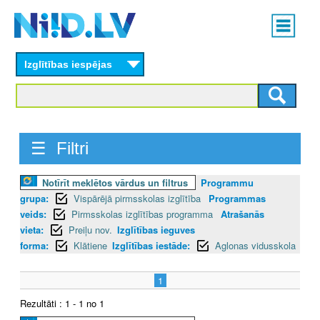
Skip
Main
to
menu
N
main
content
Izglītības iespējas
I
I
D
☰ Filtri
.
Notīrīt meklētos vārdus un filtrus
Programmu
L
grupa:
Vispārējā pirmsskolas izglītība
Programmas
V
veids:
Pirmsskolas izglītības programma
Atrašanās
vieta:
Preiļu nov.
Izglītības ieguves
forma:
Klātiene
Izglītības iestāde:
Aglonas vidusskola
1
Rezultāti : 1 - 1 no 1