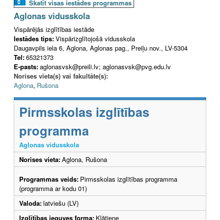
Skatīt visas iestādes programmas
Aglonas vidusskola
Vispārējās izglītības iestāde
Iestādes tips:
Vispārizglītojošā vidusskola
Daugavpils iela 6, Aglona, Aglonas pag., Preiļu nov., LV-5304
Tel:
65321373
E-pasts:
aglonasvsk@preili.lv; aglonasvsk@pvg.edu.lv
Norises vieta(s) vai fakultāte(s):
Aglona
,
Rušona
Pirmsskolas izglītības
programma
Aglonas vidusskola
Norises vieta:
Aglona, Rušona
Programmas veids:
Pirmsskolas izglītības programma
(programma ar kodu 01)
Valoda:
latviešu (LV)
Izglītības ieguves forma:
Klātiene