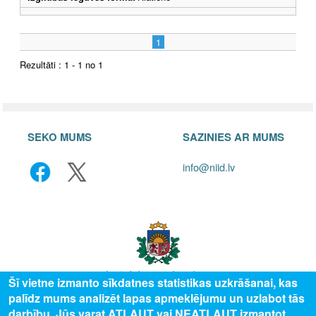
1
Rezultāti : 1 - 1 no 1
SEKO MUMS
SAZINIES AR MUMS
info@niid.lv
Šī vietne izmanto sīkdatnes statistikas uzkrāšanai, kas
palīdz mums analizēt lapas apmeklējumu un uzlabot tās
© 2025 Valsts izglītības attīstības aģentūra, publicētā satura visas tiesības
darbību. Jūs varat ATĻAUT vai NEATĻAUT izmantot