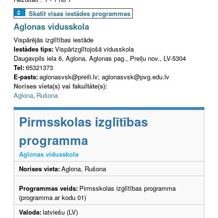
Skatīt visas iestādes programmas
Aglonas vidusskola
Vispārējās izglītības iestāde
Iestādes tips:
Vispārizglītojošā vidusskola
Daugavpils iela 6, Aglona, Aglonas pag., Preiļu nov., LV-5304
Tel:
65321373
E-pasts:
aglonasvsk@preili.lv; aglonasvsk@pvg.edu.lv
Norises vieta(s) vai fakultāte(s):
Aglona
,
Rušona
Pirmsskolas izglītības
programma
Aglonas vidusskola
Norises vieta:
Aglona, Rušona
Programmas veids:
Pirmsskolas izglītības programma
(programma ar kodu 01)
Valoda:
latviešu (LV)