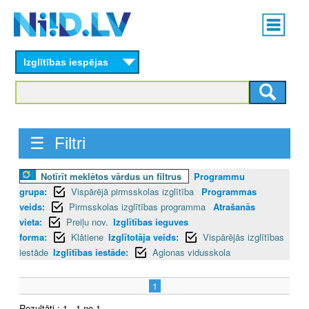
Skip
Main
to
menu
N
main
content
Izglītības iespējas
I
I
D
☰ Filtri
.
Notīrīt meklētos vārdus un filtrus
Programmu
L
grupa:
Vispārējā pirmsskolas izglītība
Programmas
V
veids:
Pirmsskolas izglītības programma
Atrašanās
vieta:
Preiļu nov.
Izglītības ieguves
forma:
Klātiene
Izglītotāja veids:
Vispārējās izglītības
iestāde
Izglītības iestāde:
Aglonas vidusskola
1
Rezultāti : 1 - 1 no 1