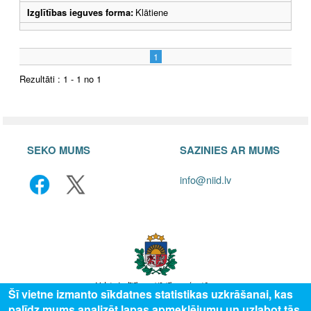
Izglītības ieguves forma:
Klātiene
1
Rezultāti : 1 - 1 no 1
SEKO MUMS
SAZINIES AR MUMS
info@niid.lv
Šī vietne izmanto sīkdatnes statistikas uzkrāšanai, kas
palīdz mums analizēt lapas apmeklējumu un uzlabot tās