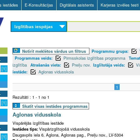
Skip
as iestādes
E-Konsultācijas
Digitālais asistents
Karjeras izvēles testi
to
main
Izglītības iespējas
content
Notīrīt meklētos vārdus un filtrus
Programmu grupa:
Programmas veids:
Pirmsskolas izglītības programma
Temat
izglītība
Atrašanās vieta:
Preiļu nov.
Izglītotāja veids:
Vi
[1]
iestāde:
Aglonas vidusskola
1
Rezultāti : 1 - 1 no 1
[1]
Skatīt visas iestādes programmas
Aglonas vidusskola
Vispārējās izglītības iestāde
Iestādes tips:
Vispārizglītojošā vidusskola
Daugavpils iela 6, Aglona, Aglonas pag., Preiļu nov., LV-5304
[1]