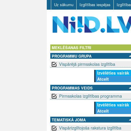
Uz sākumu
Izglītības iespējas
Izglītīb
N
I
MEKLĒŠANAS FILTRI
PROGRAMMU GRUPA
I
Vispārējā pirmsskolas izglītība
D
Izvēlēties vairāk
Atcelt
.
PROGRAMMAS VEIDS
L
Pirmsskolas izglītības programma
V
Izvēlēties vairāk
Atcelt
TEMATISKĀ JOMA
Vispārizglītojoša rakstura izglītība