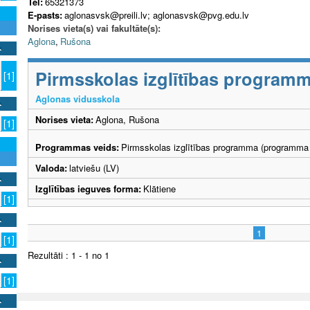
Tel:
65321373
E-pasts:
aglonasvsk@preili.lv; aglonasvsk@pvg.edu.lv
Norises vieta(s) vai fakultāte(s):
Aglona
,
Rušona
Pirmsskolas izglītības program
[1]
Aglonas vidusskola
Norises vieta:
Aglona, Rušona
[1]
Programmas veids:
Pirmsskolas izglītības programma (programma 
Valoda:
latviešu (LV)
Izglītības ieguves forma:
Klātiene
[1]
1
[1]
Rezultāti : 1 - 1 no 1
[1]