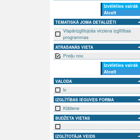
Izvēlēties vairāk
Atcelt
TEMATISKĀ JOMA DETALIZĒTI
Vispārizglītojoša virziena izglītības
programmas
ATRAŠANĀS VIETA
Preiļu nov.
Izvēlēties vairāk
Atcelt
VALODA
lv
IZGLĪTĪBAS IEGUVES FORMA
Klātiene
BUDŽETA VIETAS
IZGLĪTOTĀJA VEIDS