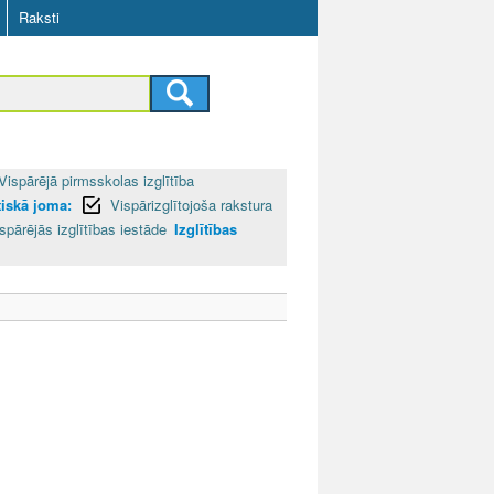
Raksti
Vispārējā pirmsskolas izglītība
iskā joma:
Vispārizglītojoša rakstura
spārējās izglītības iestāde
Izglītības