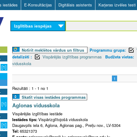
Skip
as iestādes
E-Konsultācijas
Digitālais asistents
Karjeras izvēles testi
to
main
Izglītības iespējas
content
Notīrīt meklētos vārdus un filtrus
Programmu grupa:
detalizēti :
Vispārējās izglītības programmas
Budžeta vietas:
vidusskola
[1]
1
Rezultāti : 1 - 1 no 1
Skatīt visas iestādes programmas
[1]
Aglonas vidusskola
Vispārējās izglītības iestāde
Iestādes tips:
Vispārizglītojošā vidusskola
[1]
Daugavpils iela 6, Aglona, Aglonas pag., Preiļu nov., LV-5304
Tel:
65321373
E-pasts:
aglonasvsk@preili.lv; aglonasvsk@pvg.edu.lv