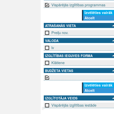
Vispārējās izglītības programmas
Izvēlēties vairāk
Atcelt
ATRAŠANĀS VIETA
Preiļu nov.
VALODA
lv
IZGLĪTĪBAS IEGUVES FORMA
Klātiene
BUDŽETA VIETAS
Izvēlēties vairāk
Atcelt
IZGLĪTOTĀJA VEIDS
Vispārējās izglītības iestāde