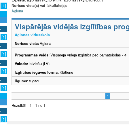
Norises vieta(s) vai fakultāte(s):
[1]
Aglona
Vispārējās vidējās izglītības p
Aglonas vidusskola
[1]
Norises vieta:
Aglona
[1]
Programmas veids:
Vispārējā vidējā izglītība pēc pamatskolas - 4
Valoda:
latviešu (LV)
[1]
Izglītības ieguves forma:
Klātiene
Ilgums:
3 gadi
[1]
1
Rezultāti : 1 - 1 no 1
[1]