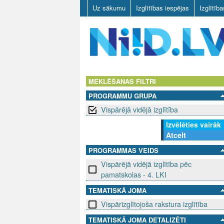
Uz sākumu
Izglītības iespējas
Izglītīb
N
I
MEKLĒŠANAS FILTRI
PROGRAMMU GRUPA
I
Vispārējā vidējā izglītība
D
Izvēlēties vairāk
Atcelt
.
PROGRAMMAS VEIDS
L
Vispārējā vidējā izglītība pēc
pamatskolas - 4. LKI
V
TEMATISKĀ JOMA
Vispārizglītojoša rakstura izglītība
TEMATISKĀ JOMA DETALIZĒTI