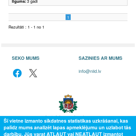
Ilgums:
3 gadi
1
Rezultāti : 1 - 1 no 1
SEKO MUMS
SAZINIES AR MUMS
info@niid.lv
Šī vietne izmanto sīkdatnes statistikas uzkrāšanai, kas
palīdz mums analizēt lapas apmeklējumu un uzlabot tās
© 2025 Valsts izglītības attīstības aģentūra, publicētā satura visas tiesības
darbību. Jūs varat ATĻAUT vai NEATĻAUT izmantot