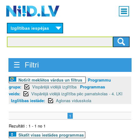
Skip
Main
to
menu
N
main
content
Izglītības iespējas
I
I
D
☰ Filtri
.
Notīrīt meklētos vārdus un filtrus
Programmu
L
grupa:
Vispārējā vidējā izglītība
Programmas
V
veids:
Vispārējā vidējā izglītība pēc pamatskolas - 4. LKI
Izglītības iestāde:
Aglonas vidusskola
1
Rezultāti : 1 - 1 no 1
Skatīt visas iestādes programmas