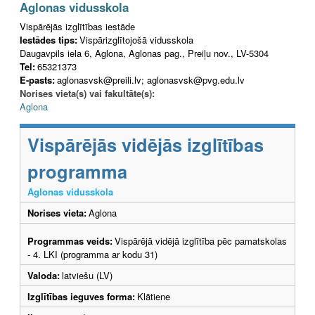
Aglonas vidusskola
Vispārējās izglītības iestāde
Iestādes tips:
Vispārizglītojošā vidusskola
Daugavpils iela 6, Aglona, Aglonas pag., Preiļu nov., LV-5304
Tel:
65321373
E-pasts:
aglonasvsk@preili.lv; aglonasvsk@pvg.edu.lv
Norises vieta(s) vai fakultāte(s):
Aglona
Vispārējās vidējās izglītības
programma
Aglonas vidusskola
Norises vieta:
Aglona
Programmas veids:
Vispārējā vidējā izglītība pēc pamatskolas
- 4. LKI (programma ar kodu 31)
Valoda:
latviešu (LV)
Izglītības ieguves forma:
Klātiene