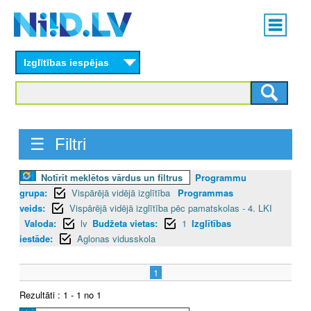
Skip
Main
to
menu
N
main
content
Izglītības iespējas
I
I
D
☰ Filtri
.
Notīrīt meklētos vārdus un filtrus
Programmu
L
grupa:
Vispārējā vidējā izglītība
Programmas
V
veids:
Vispārējā vidējā izglītība pēc pamatskolas - 4. LKI
Valoda:
lv
Budžeta vietas:
1
Izglītības
iestāde:
Aglonas vidusskola
1
Rezultāti : 1 - 1 no 1