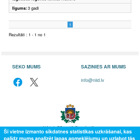
Ilgums:
3 gadi
1
Rezultāti : 1 - 1 no 1
SEKO MUMS
SAZINIES AR MUMS
info@niid.lv
Šī vietne izmanto sīkdatnes statistikas uzkrāšanai, kas
palīdz mums analizēt lapas apmeklējumu un uzlabot tās