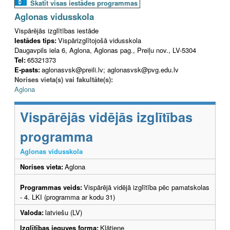
Skatīt visas iestādes programmas
Aglonas vidusskola
Vispārējās izglītības iestāde
Iestādes tips:
Vispārizglītojošā vidusskola
Daugavpils iela 6, Aglona, Aglonas pag., Preiļu nov., LV-5304
Tel:
65321373
E-pasts:
aglonasvsk@preili.lv; aglonasvsk@pvg.edu.lv
Norises vieta(s) vai fakultāte(s):
Aglona
Vispārējās vidējās izglītības
programma
Aglonas vidusskola
Norises vieta:
Aglona
Programmas veids:
Vispārējā vidējā izglītība pēc pamatskolas
- 4. LKI (programma ar kodu 31)
Valoda:
latviešu (LV)
Izglītības ieguves forma:
Klātiene